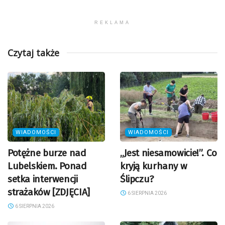
REKLAMA
Czytaj także
WIADOMOŚCI
WIADOMOŚCI
Potężne burze nad
„Jest niesamowicie!”. Co
Lubelskiem. Ponad
kryją kurhany w
setka interwencji
Ślipczu?
strażaków [ZDJĘCIA]
6 SIERPNIA 2026
6 SIERPNIA 2026