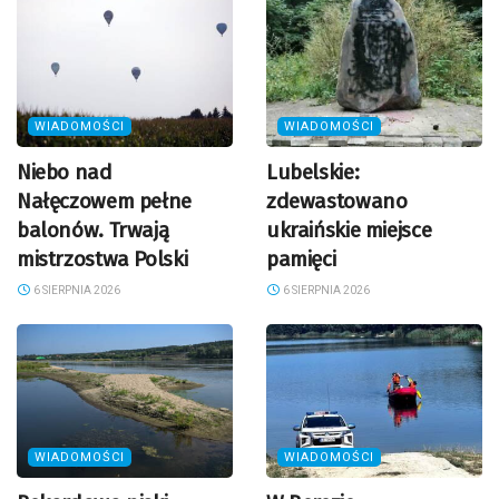
WIADOMOŚCI
WIADOMOŚCI
Niebo nad
Lubelskie:
Nałęczowem pełne
zdewastowano
balonów. Trwają
ukraińskie miejsce
mistrzostwa Polski
pamięci
6 SIERPNIA 2026
6 SIERPNIA 2026
WIADOMOŚCI
WIADOMOŚCI