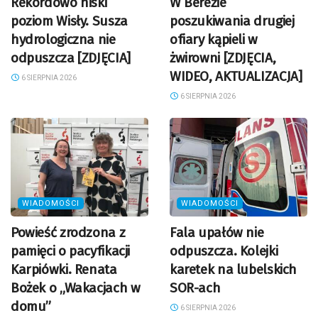
Rekordowo niski
W Berezie
poziom Wisły. Susza
poszukiwania drugiej
hydrologiczna nie
ofiary kąpieli w
odpuszcza [ZDJĘCIA]
żwirowni [ZDJĘCIA,
WIDEO, AKTUALIZACJA]
6 SIERPNIA 2026
6 SIERPNIA 2026
WIADOMOŚCI
WIADOMOŚCI
Powieść zrodzona z
Fala upałów nie
pamięci o pacyfikacji
odpuszcza. Kolejki
Karpiówki. Renata
karetek na lubelskich
Bożek o „Wakacjach w
SOR-ach
domu”
6 SIERPNIA 2026