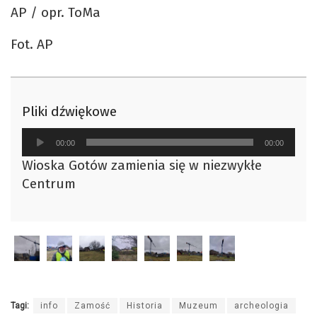
AP / opr. ToMa
Fot. AP
Pliki dźwiękowe
Odtwarzacz
00:00
00:00
plików
Wioska Gotów zamienia się w niezwykłe
dźwiękowych
Centrum
Tagi:
info
Zamość
Historia
Muzeum
archeologia