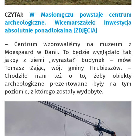
CZYTAJ:
W Masłomęczu powstaje centrum
archeologiczne. Wicemarszałek: Inwestycja
absolutnie ponadlokalna [ZDJĘCIA]
– Centrum wzorowaliśmy na muzeum z
Moesgaard w Danii. To będzie wyglądało tak
jakby z ziemi „wyrastał” budynek – mówi
Tomasz Zając, wójt gminy Hrubieszów. –
Chodziło nam też o to, żeby obiekty
archeologiczne prezentowane były na tym
poziomie, z którego zostały wydobyte.