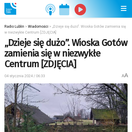
Radio Lublin
>
Wiadomości
>
„Dzieje się dużo”. Wioska Gotów zamienia się
w niezwykłe Centrum [ZDJĘCIA]
„Dzieje się dużo”. Wioska Gotów
zamienia się w niezwykłe
Centrum [ZDJĘCIA]
A
04 stycznia 2024 / 06:33
A