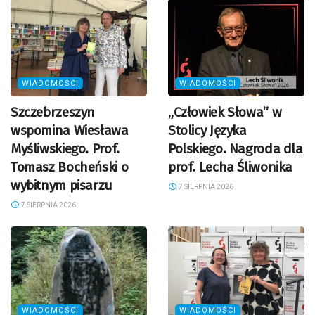
WIADOMOŚCI
WIADOMOŚCI
Szczebrzeszyn
„Człowiek Słowa” w
wspomina Wiesława
Stolicy Języka
Myśliwskiego. Prof.
Polskiego. Nagroda dla
Tomasz Bocheński o
prof. Lecha Śliwonika
wybitnym pisarzu
7 SIERPNIA 2026
7 SIERPNIA 2026
WIADOMOŚCI
WIADOMOŚCI