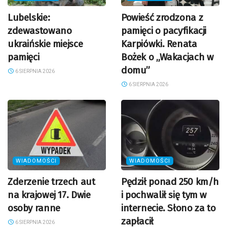
Lubelskie:
Powieść zrodzona z
zdewastowano
pamięci o pacyfikacji
ukraińskie miejsce
Karpiówki. Renata
pamięci
Bożek o „Wakacjach w
domu”
6 SIERPNIA 2026
6 SIERPNIA 2026
WIADOMOŚCI
WIADOMOŚCI
Zderzenie trzech aut
Pędził ponad 250 km/h
na krajowej 17. Dwie
i pochwalił się tym w
osoby ranne
internecie. Słono za to
zapłacił
6 SIERPNIA 2026