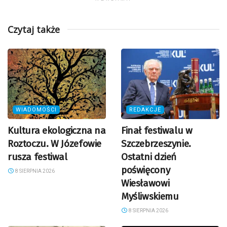
Czytaj także
WIADOMOŚCI
REDAKCJE
Kultura ekologiczna na
Finał festiwalu w
Roztoczu. W Józefowie
Szczebrzeszynie.
rusza festiwal
Ostatni dzień
poświęcony
8 SIERPNIA 2026
Wiesławowi
Myśliwskiemu
8 SIERPNIA 2026