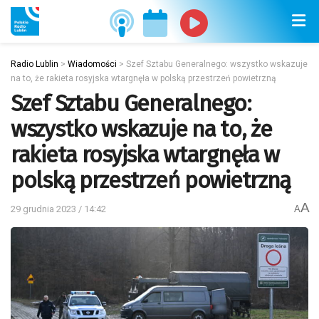
Radio Lublin
>
Wiadomości
>
Szef Sztabu Generalnego: wszystko wskazuje
na to, że rakieta rosyjska wtargnęła w polską przestrzeń powietrzną
Szef Sztabu Generalnego:
wszystko wskazuje na to, że
rakieta rosyjska wtargnęła w
polską przestrzeń powietrzną
A
29 grudnia 2023 / 14:42
A