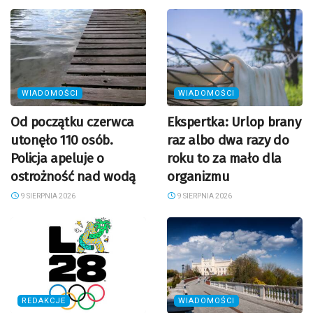
WIADOMOŚCI
WIADOMOŚCI
Od początku czerwca
Ekspertka: Urlop brany
utonęło 110 osób.
raz albo dwa razy do
Policja apeluje o
roku to za mało dla
ostrożność nad wodą
organizmu
9 SIERPNIA 2026
9 SIERPNIA 2026
REDAKCJE
WIADOMOŚCI