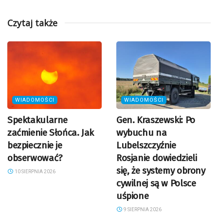
Czytaj także
WIADOMOŚCI
WIADOMOŚCI
Spektakularne
Gen. Kraszewski: Po
zaćmienie Słońca. Jak
wybuchu na
bezpiecznie je
Lubelszczyźnie
obserwować?
Rosjanie dowiedzieli
się, że systemy obrony
10 SIERPNIA 2026
cywilnej są w Polsce
uśpione
9 SIERPNIA 2026