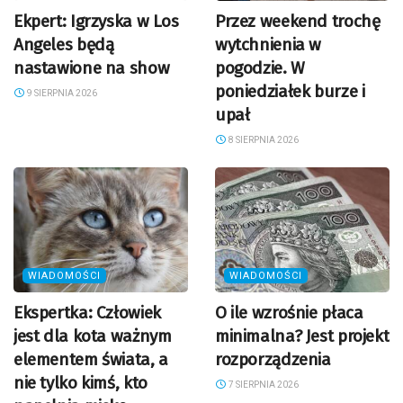
Ekpert: Igrzyska w Los
Przez weekend trochę
Angeles będą
wytchnienia w
nastawione na show
pogodzie. W
poniedziałek burze i
9 SIERPNIA 2026
upał
8 SIERPNIA 2026
WIADOMOŚCI
WIADOMOŚCI
Ekspertka: Człowiek
O ile wzrośnie płaca
jest dla kota ważnym
minimalna? Jest projekt
elementem świata, a
rozporządzenia
nie tylko kimś, kto
7 SIERPNIA 2026