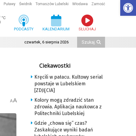
Ot
Puławy
Świdnik
Tomaszów Lubelski
Włodawa
Zamość
5
°C
PODCASTY
KALENDARIUM
SŁUCHAJ
czwartek, 6 sierpnia 2026
Ciekawostki
Kręcili w pałacu. Kultowy serial
powstaje w Lubelskiem
[ZDJĘCIA]
A
Kolory mogą zdradzić stan
A
zdrowia. Aplikacja naukowca z
Politechniki Lubelskiej
Gdzie „chowa się” czas?
Zaskakujące wyniki badań