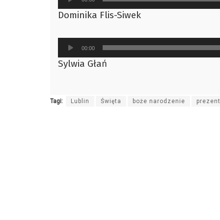
plików
Dominika Flis-Siwek
dźwiękowych
Odtwarzacz
00:00
plików
Sylwia Głań
dźwiękowych
Tagi:
Lublin
Święta
boże narodzenie
prezen