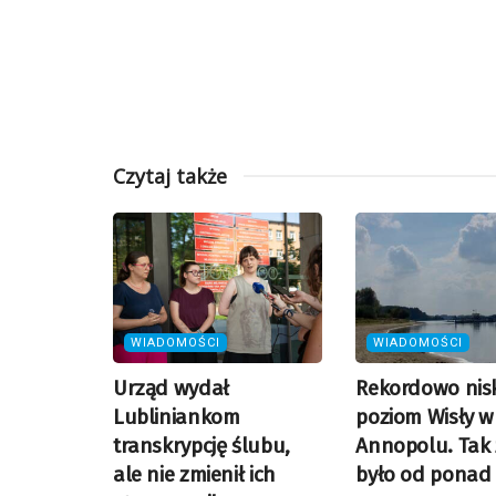
Czytaj także
WIADOMOŚCI
WIADOMOŚCI
Urząd wydał
Rekordowo nisk
Lubliniankom
poziom Wisły w
transkrypcję ślubu,
Annopolu. Tak 
ale nie zmienił ich
było od ponad 