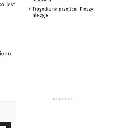
o jest
Tragedia na przejściu. Pieszy
nie żyje
gionu.
REKLAMA
waj