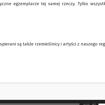
yczne egzemplarze tej samej rzeczy. Tylko wszystk
spierani są także rzemieślnicy i artyści z naszego re
Uży
00:00