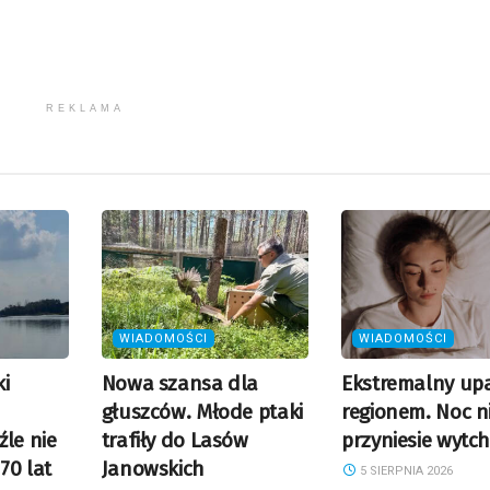
REKLAMA
WIADOMOŚCI
WIADOMOŚCI
i
Nowa szansa dla
Ekstremalny up
głuszców. Młode ptaki
regionem. Noc n
źle nie
trafiły do Lasów
przyniesie wytch
70 lat
Janowskich
5 SIERPNIA 2026