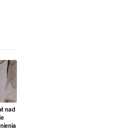
ał nad
ie
nienia