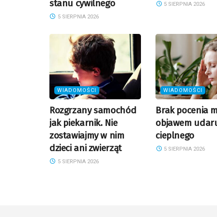
stanu cywilnego
5 SIERPNIA 2026
5 SIERPNIA 2026
WIADOMOŚCI
WIADOMOŚCI
Rozgrzany samochód
Brak pocenia m
jak piekarnik. Nie
objawem udar
zostawiajmy w nim
cieplnego
dzieci ani zwierząt
5 SIERPNIA 2026
5 SIERPNIA 2026