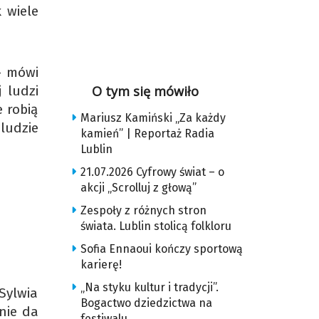
 wiele
– mówi
 ludzi
O tym się mówiło
e robią
Mariusz Kamiński „Za każdy
ludzie
kamień” | Reportaż Radia
Lublin
21.07.2026 Cyfrowy świat – o
akcji „Scrolluj z głową”
Zespoły z różnych stron
świata. Lublin stolicą folkloru
Sofia Ennaoui kończy sportową
karierę!
„Na styku kultur i tradycji”.
Sylwia
Bogactwo dziedzictwa na
nie da
festiwalu