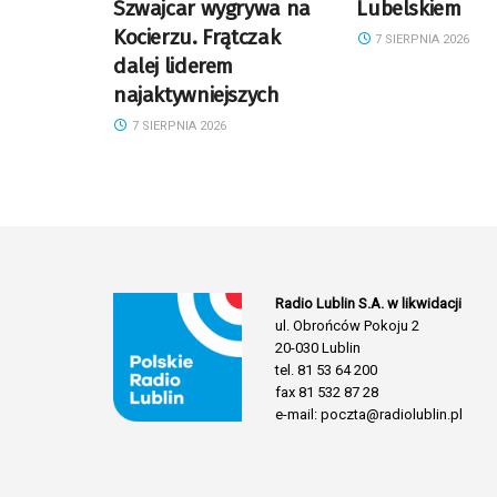
Szwajcar wygrywa na
Lubelskiem
Kocierzu. Frątczak
7 SIERPNIA 2026
dalej liderem
najaktywniejszych
7 SIERPNIA 2026
Radio Lublin S.A. w likwidacji
ul. Obrońców Pokoju 2
20-030 Lublin
tel. 81 53 64 200
fax 81 532 87 28
e-mail: poczta@radiolublin.pl