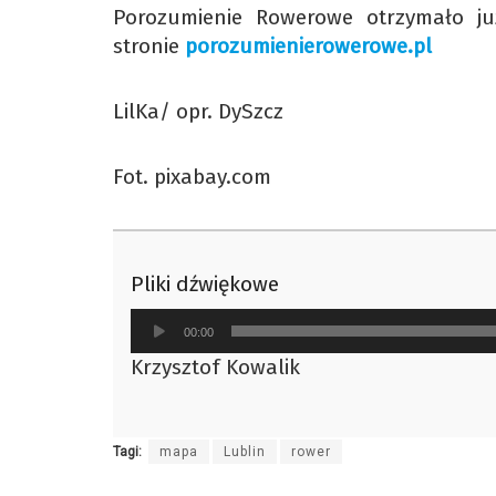
Porozumienie Rowerowe otrzymało już
stronie
porozumienierowerowe.pl
LilKa/ opr. DySzcz
Fot. pixabay.com
Pliki dźwiękowe
Odtwarzacz
00:00
plików
Krzysztof Kowalik
dźwiękowych
Tagi:
mapa
Lublin
rower