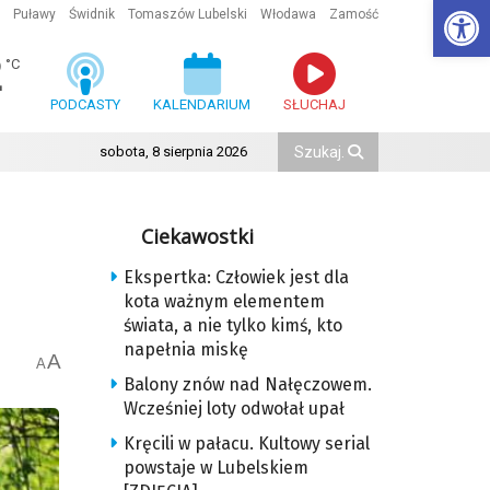
Ot
Puławy
Świdnik
Tomaszów Lubelski
Włodawa
Zamość
2
°C
PODCASTY
KALENDARIUM
SŁUCHAJ
sobota, 8 sierpnia 2026
Ciekawostki
Ekspertka: Człowiek jest dla
kota ważnym elementem
świata, a nie tylko kimś, kto
napełnia miskę
A
A
Balony znów nad Nałęczowem.
Wcześniej loty odwołał upał
Kręcili w pałacu. Kultowy serial
powstaje w Lubelskiem