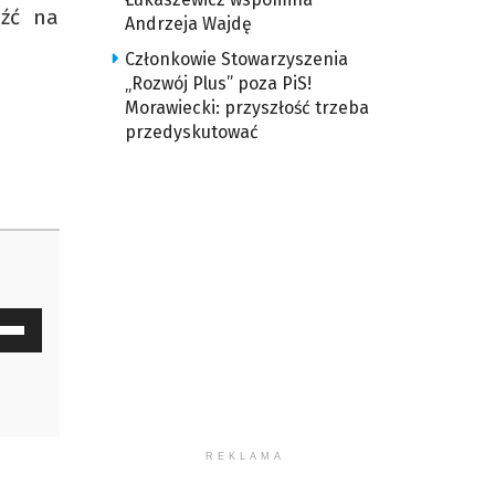
eźć na
Andrzeja Wajdę
Członkowie Stowarzyszenia
„Rozwój Plus” poza PiS!
Morawiecki: przyszłość trzeba
przedyskutować
waj
ałek
y
z
REKLAMA
u