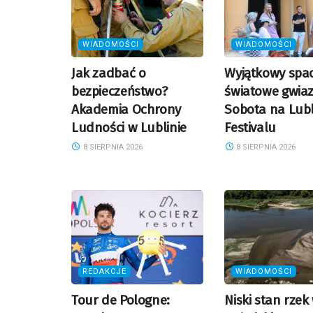
WIADOMOŚCI
WIADOMOŚCI
Jak zadbać o
Wyjątkowy spac
bezpieczeństwo?
światowe gwiaz
Akademia Ochrony
Sobota na Lubl
Ludności w Lublinie
Festivalu
8 SIERPNIA 2026
8 SIERPNIA 2026
REDAKCJE
WIADOMOŚCI
Tour de Pologne:
Niski stan rzek