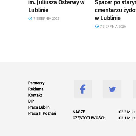
im. Juliusza Osterwy w
Spacer po star
Lublinie
cmentarzu żyd
w Lublinie
7 SIERPNIA 2026
7 SIERPNIA 2026
Partnerzy
Reklama
Kontakt
BIP
Praca Lublin
NASZE
102.2 MHz 
Praca IT Poznań
CZĘSTOTLIWOŚCI:
103.1 MHz 