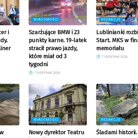
WIADOMOŚCI
REDAKCJE
er i
Szarżujące BMW i 23
Lublinianki rozbi
dy.
punkty karne. 19-latek
Start. MKS w fin
iner
stracił prawo jazdy,
memoriału
które miał od 3
7 SIERPNIA 2026
tygodni
7 SIERPNIA 2026
WIADOMOŚCI
REDAKCJE
 w
Nowy dyrektor Teatru
Śladami historii.