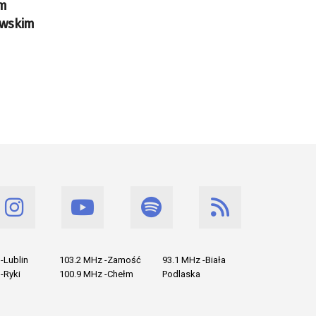
ym
owskim
-Lublin
103.2 MHz -Zamość
93.1 MHz -Biała
-Ryki
100.9 MHz -Chełm
Podlaska