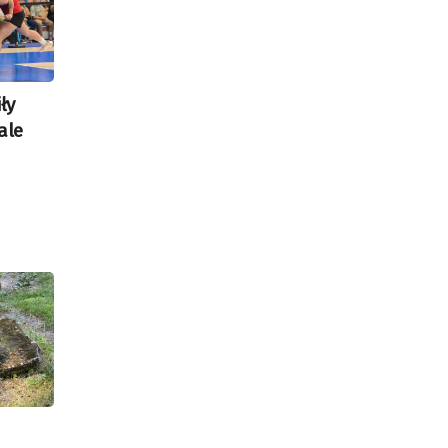
ły
ale