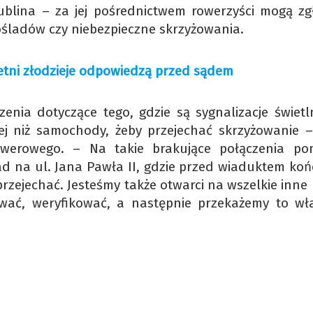
blina – za jej pośrednictwem rowerzyści mogą zg
ośladów czy niebezpieczne skrzyżowania.
letni złodzieje odpowiedzą przed sądem
nia dotyczące tego, gdzie są sygnalizacje świetl
ej niż samochody, żeby przejechać skrzyżowanie 
owerowego. – Na takie brakujące połączenia po
ad na ul. Jana Pawła II, gdzie przed wiaduktem końc
rzejechać. Jesteśmy także otwarci na wszelkie inne
ować, weryfikować, a następnie przekażemy to w