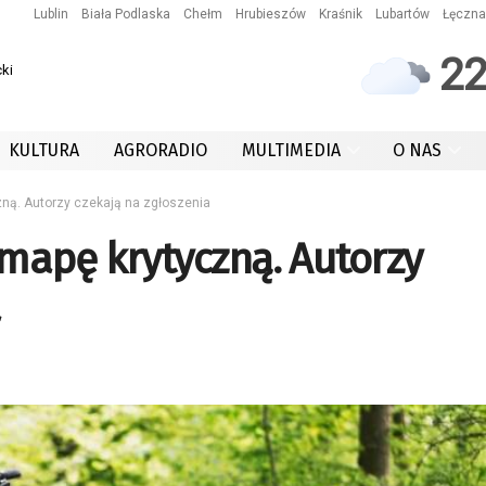
Lublin
Biała Podlaska
Chełm
Hrubieszów
Kraśnik
Lubartów
Łęczna
2
ki
KULTURA
AGRORADIO
MULTIMEDIA
O NAS
ną. Autorzy czekają na zgłoszenia
mapę krytyczną. Autorzy
a