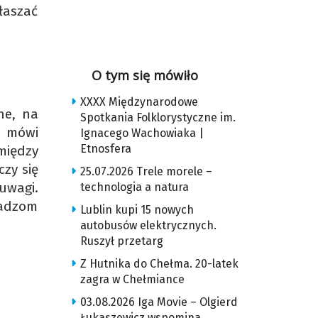
łaszać
O tym się mówiło
XXXX Międzynarodowe
ne, na
Spotkania Folklorystyczne im.
– mówi
Ignacego Wachowiaka |
Etnosfera
między
zy się
25.07.2026 Trele morele –
 uwagi.
technologia a natura
ładzom
Lublin kupi 15 nowych
autobusów elektrycznych.
Ruszył przetarg
Z Hutnika do Chełma. 20-latek
zagra w Chełmiance
03.08.2026 Iga Movie – Olgierd
Łukaszewicz wspomina