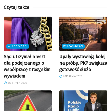
Czytaj także
WIADOMOŚCI
WIADOMOŚCI
Sąd utrzymał areszt
Upały wystawiają kolej
dla podejrzanego o
na próbę. PKP zwiększa
współpracę z rosyjskim
gotowość służb
wywiadem
6 SIERPNIA 2026
6 SIERPNIA 2026