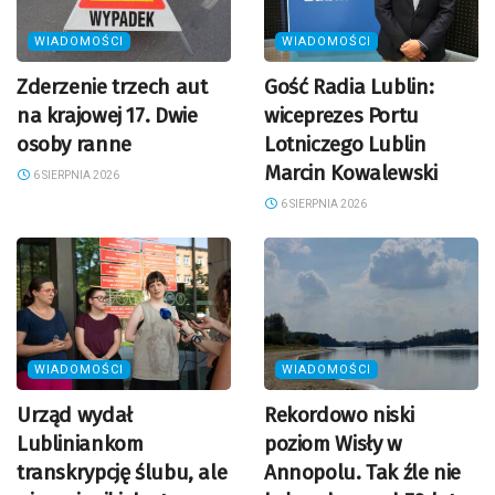
WIADOMOŚCI
WIADOMOŚCI
Zderzenie trzech aut
Gość Radia Lublin:
na krajowej 17. Dwie
wiceprezes Portu
osoby ranne
Lotniczego Lublin
Marcin Kowalewski
6 SIERPNIA 2026
6 SIERPNIA 2026
WIADOMOŚCI
WIADOMOŚCI
Urząd wydał
Rekordowo niski
Lubliniankom
poziom Wisły w
transkrypcję ślubu, ale
Annopolu. Tak źle nie