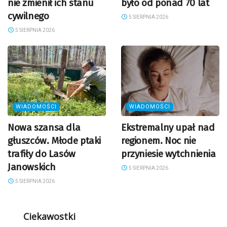
nie zmienił ich stanu
było od ponad 70 lat
cywilnego
5 SIERPNIA 2026
5 SIERPNIA 2026
WIADOMOŚCI
WIADOMOŚCI
Nowa szansa dla
Ekstremalny upał nad
głuszców. Młode ptaki
regionem. Noc nie
trafiły do Lasów
przyniesie wytchnienia
Janowskich
5 SIERPNIA 2026
5 SIERPNIA 2026
Ciekawostki