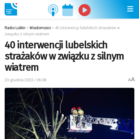
Radio Lublin
>
Wiadomości
>
40 interwencji lubelskich strażaków w
związku z silnym wiatrem
40 interwencji lubelskich
strażaków w związku z silnym
wiatrem
A
23 grudnia 2023 / 06:08
A