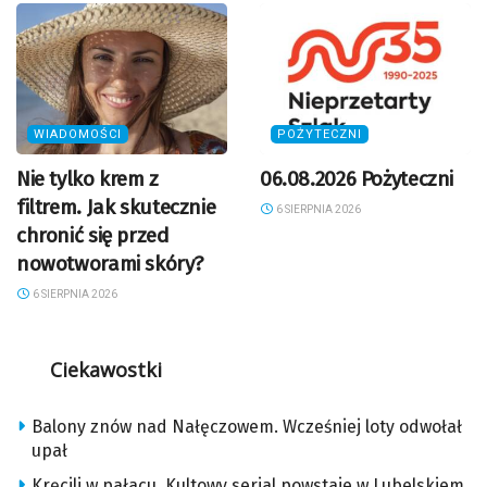
WIADOMOŚCI
POŻYTECZNI
Nie tylko krem z
06.08.2026 Pożyteczni
filtrem. Jak skutecznie
6 SIERPNIA 2026
chronić się przed
nowotworami skóry?
6 SIERPNIA 2026
Ciekawostki
Balony znów nad Nałęczowem. Wcześniej loty odwołał
upał
Kręcili w pałacu. Kultowy serial powstaje w Lubelskiem