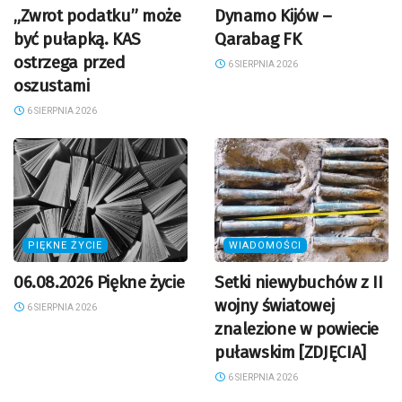
„Zwrot podatku” może
Dynamo Kijów –
być pułapką. KAS
Qarabag FK
ostrzega przed
6 SIERPNIA 2026
oszustami
6 SIERPNIA 2026
PIĘKNE ŻYCIE
WIADOMOŚCI
06.08.2026 Piękne życie
Setki niewybuchów z II
wojny światowej
6 SIERPNIA 2026
znalezione w powiecie
puławskim [ZDJĘCIA]
6 SIERPNIA 2026