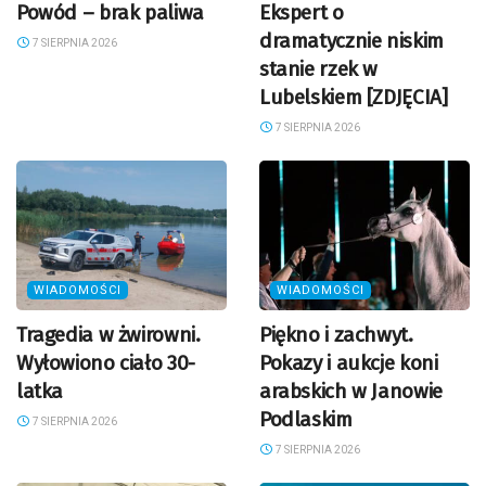
Powód – brak paliwa
Ekspert o
dramatycznie niskim
7 SIERPNIA 2026
stanie rzek w
Lubelskiem [ZDJĘCIA]
7 SIERPNIA 2026
WIADOMOŚCI
WIADOMOŚCI
Tragedia w żwirowni.
Piękno i zachwyt.
Wyłowiono ciało 30-
Pokazy i aukcje koni
latka
arabskich w Janowie
Podlaskim
7 SIERPNIA 2026
7 SIERPNIA 2026