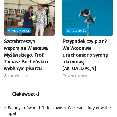
WIADOMOŚCI
WIADOMOŚCI
Szczebrzeszyn
Przypadek czy plan?
wspomina Wiesława
We Włodawie
Myśliwskiego. Prof.
uruchomiono syrenę
Tomasz Bocheński o
alarmową
wybitnym pisarzu
[AKTUALIZACJA]
7 SIERPNIA 2026
7 SIERPNIA 2026
Ciekawostki
Balony znów nad Nałęczowem. Wcześniej loty odwołał
upał