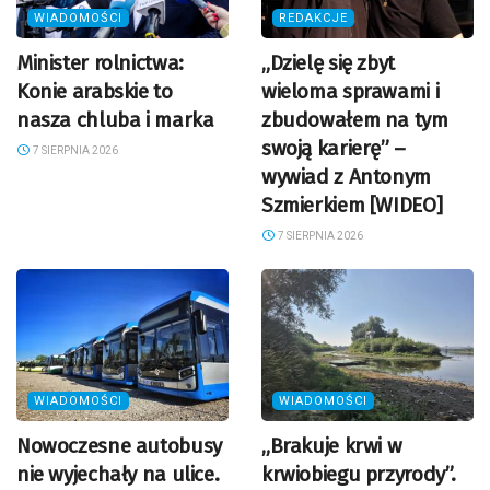
WIADOMOŚCI
REDAKCJE
Minister rolnictwa:
„Dzielę się zbyt
Konie arabskie to
wieloma sprawami i
nasza chluba i marka
zbudowałem na tym
swoją karierę” –
7 SIERPNIA 2026
wywiad z Antonym
Szmierkiem [WIDEO]
7 SIERPNIA 2026
WIADOMOŚCI
WIADOMOŚCI
Nowoczesne autobusy
„Brakuje krwi w
nie wyjechały na ulice.
krwiobiegu przyrody”.