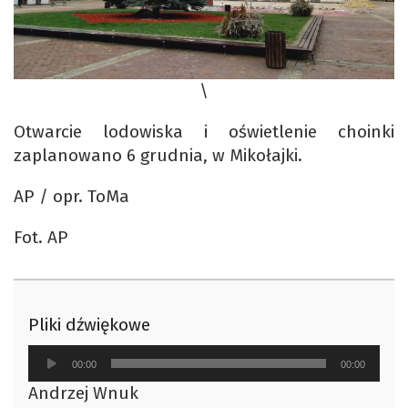
\
Otwarcie lodowiska i oświetlenie choinki
zaplanowano 6 grudnia, w Mikołajki.
AP / opr. ToMa
Fot. AP
Pliki dźwiękowe
Odtwarzacz
00:00
00:00
plików
Andrzej Wnuk
dźwiękowych