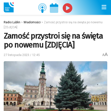
Radio Lublin
>
Wiadomości
>
Zamość przystroi się na święta po nowemu
[ZDJĘCIA]
Zamość przystroi się na święta
po nowemu [ZDJĘCIA]
A
27 listopada 2023 / 12:45
A