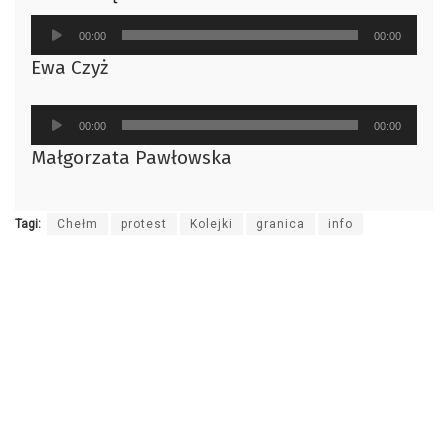
Odtwarzacz
00:00
00:00
plików
Ewa Czyż
dźwiękowych
Odtwarzacz
00:00
00:00
plików
Małgorzata Pawłowska
dźwiękowych
Tagi:
Chełm
protest
Kolejki
granica
info