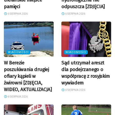
pamięci
odpuszcza [ZDJĘCIA]
6 SIERPNIA 2026
6 SIERPNIA 2026
WIADOMOŚCI
WIADOMOŚCI
W Berezie
Sąd utrzymał areszt
poszukiwania drugiej
dla podejrzanego o
ofiary kąpieli w
współpracę z rosyjskim
żwirowni [ZDJĘCIA,
wywiadem
WIDEO, AKTUALIZACJA]
6 SIERPNIA 2026
6 SIERPNIA 2026