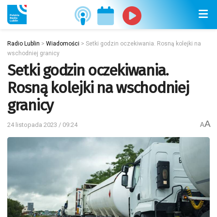
Radio Lublin
>
Wiadomości
>
Setki godzin oczekiwania. Rosną kolejki na
wschodniej granicy
Setki godzin oczekiwania.
Rosną kolejki na wschodniej
granicy
A
24 listopada 2023 / 09:24
A