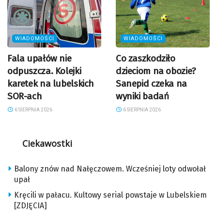
WIADOMOŚCI
WIADOMOŚCI
Fala upałów nie
Co zaszkodziło
odpuszcza. Kolejki
dzieciom na obozie?
karetek na lubelskich
Sanepid czeka na
SOR-ach
wyniki badań
6 SIERPNIA 2026
6 SIERPNIA 2026
Ciekawostki
Balony znów nad Nałęczowem. Wcześniej loty odwołał
upał
Kręcili w pałacu. Kultowy serial powstaje w Lubelskiem
[ZDJĘCIA]