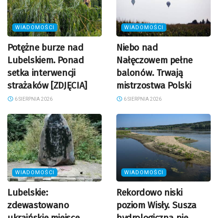
WIADOMOŚCI
WIADOMOŚCI
Potężne burze nad
Niebo nad
Lubelskiem. Ponad
Nałęczowem pełne
setka interwencji
balonów. Trwają
strażaków [ZDJĘCIA]
mistrzostwa Polski
6 SIERPNIA 2026
6 SIERPNIA 2026
WIADOMOŚCI
WIADOMOŚCI
Lubelskie:
Rekordowo niski
zdewastowano
poziom Wisły. Susza
ukraińskie miejsce
hydrologiczna nie