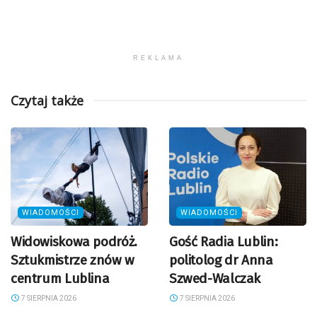
REKLAMA
Czytaj także
WIADOMOŚCI
WIADOMOŚCI
Widowiskowa podróż.
Gość Radia Lublin:
Sztukmistrze znów w
politolog dr Anna
centrum Lublina
Szwed-Walczak
7 SIERPNIA 2026
7 SIERPNIA 2026