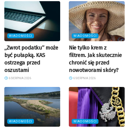
WIADOMOŚCI
WIADOMOŚCI
„Zwrot podatku” może
Nie tylko krem z
być pułapką. KAS
filtrem. Jak skutecznie
ostrzega przed
chronić się przed
oszustami
nowotworami skóry?
6 SIERPNIA 2026
6 SIERPNIA 2026
WIADOMOŚCI
WIADOMOŚCI