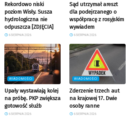
Rekordowo niski
Sąd utrzymał areszt
poziom Wisły. Susza
dla podejrzanego o
hydrologiczna nie
współpracę z rosyjskim
odpuszcza [ZDJĘCIA]
wywiadem
6 SIERPNIA 2026
6 SIERPNIA 2026
WIADOMOŚCI
WIADOMOŚCI
Upały wystawiają kolej
Zderzenie trzech aut
na próbę. PKP zwiększa
na krajowej 17. Dwie
gotowość służb
osoby ranne
6 SIERPNIA 2026
6 SIERPNIA 2026