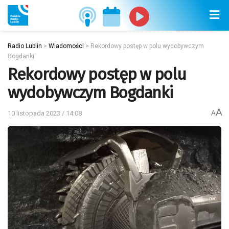
Radio Lublin
>
Wiadomości
>
Rekordowy postęp w polu wydobywczym
Bogdanki
Rekordowy postęp w polu
wydobywczym Bogdanki
A
10 listopada 2023 / 14:08
A