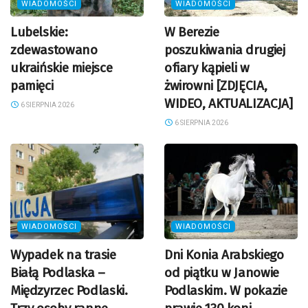
WIADOMOŚCI
WIADOMOŚCI
Lubelskie:
W Berezie
zdewastowano
poszukiwania drugiej
ukraińskie miejsce
ofiary kąpieli w
pamięci
żwirowni [ZDJĘCIA,
WIDEO, AKTUALIZACJA]
6 SIERPNIA 2026
6 SIERPNIA 2026
WIADOMOŚCI
WIADOMOŚCI
Wypadek na trasie
Dni Konia Arabskiego
Białą Podlaska –
od piątku w Janowie
Międzyrzec Podlaski.
Podlaskim. W pokazie