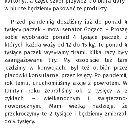
kartony), a część szkół przywozi do biura dary i
w biurze będziemy pakować te produkty.
– Przed pandemią doszliśmy już do ponad 4
tysięcy paczek – mówi senator Gogacz. – Proszę
sobie wyobrazić: ponad 4 tysiące paczek, z
których każda waży od 12 do 15 kg. Te ponad 4
tysiące paczek wysyłamy tirami. Kilka razy były
zaangażowane tiry. My osobiście też tam
jeździmy w konwojach. Był też odbiór przez
placówki konsularne, przez księży. Po pandemii,
rok temu, uruchomiliśmy akcję z powrotem. W
tamtym roku zebraliśmy ok. 2 tysięcy w 2
cyklach – wielkanocnym i świąteczno-
noworocznym. Mam wielką nadzieję, że
przekroczymy te 2 tysiące i będziemy zmierzali
do 4 tysięcy.