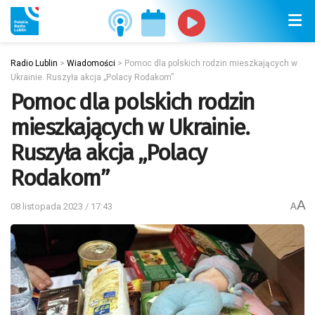
Radio Lublin
>
Wiadomości
>
Pomoc dla polskich rodzin mieszkających w
Ukrainie. Ruszyła akcja „Polacy Rodakom”
Pomoc dla polskich rodzin
mieszkających w Ukrainie.
Ruszyła akcja „Polacy
Rodakom”
A
08 listopada 2023 / 17:43
A