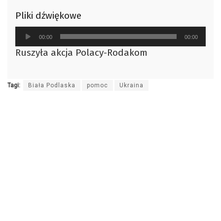
Pliki dźwiękowe
Odtwarzacz
00:00
00:00
plików
Ruszyła akcja Polacy-Rodakom
dźwiękowych
Tagi:
Biała Podlaska
pomoc
Ukraina