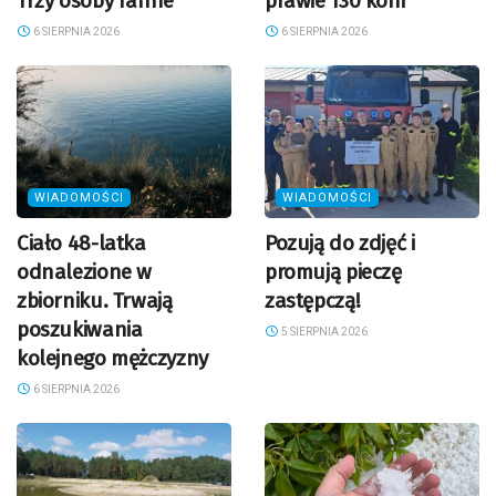
Trzy osoby ranne
prawie 130 koni
6 SIERPNIA 2026
6 SIERPNIA 2026
WIADOMOŚCI
WIADOMOŚCI
Ciało 48-latka
Pozują do zdjęć i
odnalezione w
promują pieczę
zbiorniku. Trwają
zastępczą!
poszukiwania
5 SIERPNIA 2026
kolejnego mężczyzny
6 SIERPNIA 2026