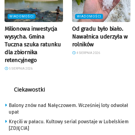
WIADOMOŚCI
WIADOMOŚCI
Milionowa inwestycja
Od gradu było biało.
wysycha. Gmina
Nawałnica uderzyła w
Tuczna szuka ratunku
rolników
dla zbiornika
4 SIERPNIA 2026
retencyjnego
5 SIERPNIA 2026
Ciekawostki
Balony znów nad Nałęczowem. Wcześniej loty odwołał
upał
Kręcili w pałacu. Kultowy serial powstaje w Lubelskiem
[ZDJĘCIA]