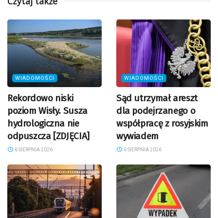
Czytaj także
WIADOMOŚCI
WIADOMOŚCI
Rekordowo niski
Sąd utrzymał areszt
poziom Wisły. Susza
dla podejrzanego o
hydrologiczna nie
współpracę z rosyjskim
odpuszcza [ZDJĘCIA]
wywiadem
6 SIERPNIA 2026
6 SIERPNIA 2026