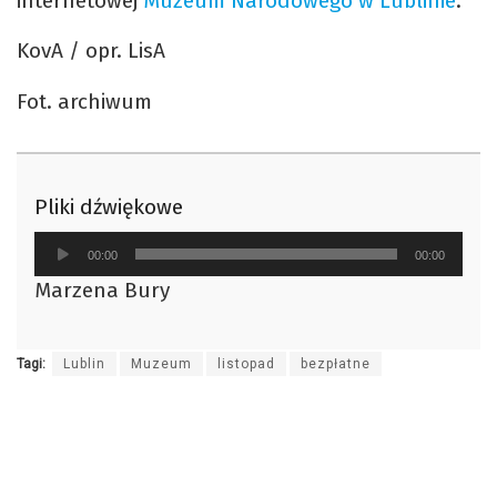
internetowej
Muzeum Narodowego w Lublinie
.
KovA / opr. LisA
Fot. archiwum
Pliki dźwiękowe
Odtwarzacz
00:00
00:00
plików
Marzena Bury
dźwiękowych
Tagi:
Lublin
Muzeum
listopad
bezpłatne