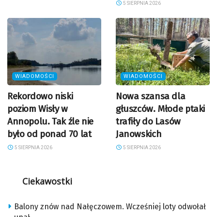
5 SIERPNIA 2026
WIADOMOŚCI
WIADOMOŚCI
Rekordowo niski
Nowa szansa dla
poziom Wisły w
głuszców. Młode ptaki
Annopolu. Tak źle nie
trafiły do Lasów
było od ponad 70 lat
Janowskich
5 SIERPNIA 2026
5 SIERPNIA 2026
Ciekawostki
Balony znów nad Nałęczowem. Wcześniej loty odwołał