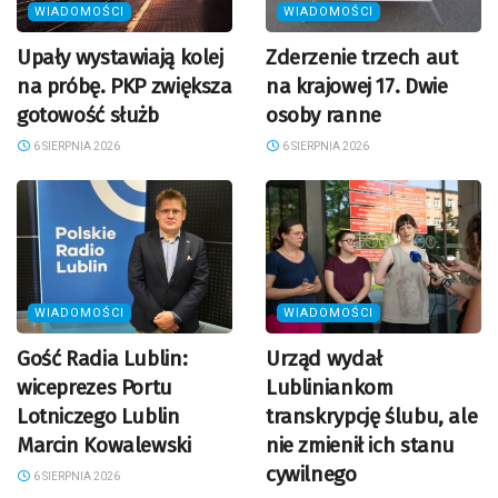
WIADOMOŚCI
WIADOMOŚCI
Upały wystawiają kolej
Zderzenie trzech aut
na próbę. PKP zwiększa
na krajowej 17. Dwie
gotowość służb
osoby ranne
6 SIERPNIA 2026
6 SIERPNIA 2026
WIADOMOŚCI
WIADOMOŚCI
Gość Radia Lublin:
Urząd wydał
wiceprezes Portu
Lubliniankom
Lotniczego Lublin
transkrypcję ślubu, ale
Marcin Kowalewski
nie zmienił ich stanu
cywilnego
6 SIERPNIA 2026