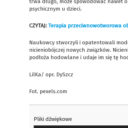
trwa długo, może spowodować nawet opó
psychicznym u dzieci.
CZYTAJ:
Terapia przeciwnowotworowa obi
Naukowcy stworzyli i opatentowali mode
nicieniobójczej nowych związków. Nicie
podłoża hodowlane i udaje im się tę h
LilKa/ opr. DySzcz
Fot. pexels.com
Pliki dźwiękowe