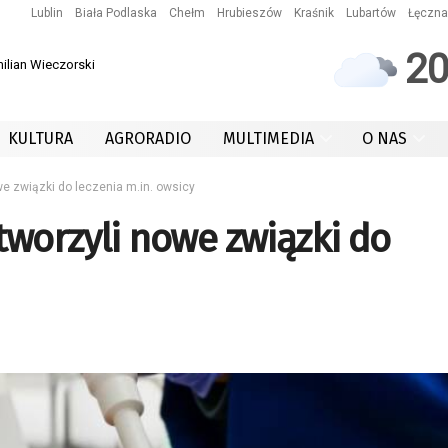
Lublin
Biała Podlaska
Chełm
Hrubieszów
Kraśnik
Lubartów
Łęczna
2
ilian Wieczorski
KULTURA
AGRORADIO
MULTIMEDIA
O NAS
e związki do leczenia m.in. owsicy
worzyli nowe związki do