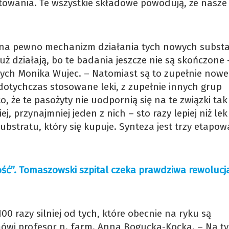
owania. Te wszystkie składowe powodują, że nasze
y na pewno mechanizm działania tych nowych substan
 już działają, bo te badania jeszcze nie są skończone 
ych Monika Wujec. – Natomiast są to zupełnie nowe
 dotychczas stosowane leki, z zupełnie innych grup
, że te pasożyty nie uodpornią się na te związki tak
ej, przynajmniej jeden z nich – sto razy lepiej niż lek
ubstratu, który się kupuje. Synteza jest trzy etapow
łość”. Tomaszowski szpital czeka prawdziwa rewolucj
 100 razy silniej od tych, które obecnie na ryku są
mówi profesor n. farm. Anna Bogucka-Kocka. – Na t