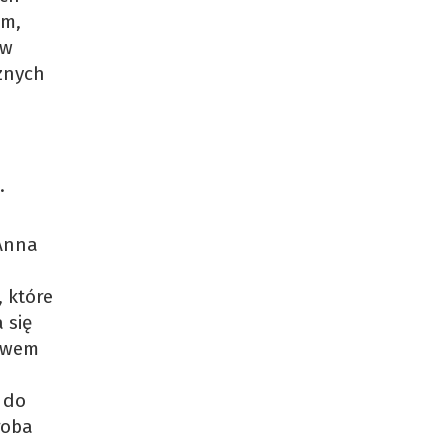
em,
 w
znych
.
 Anna
 które
 się
jawem
 do
roba