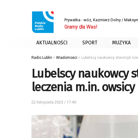
Prywatka - wóz, Kazmierz Dolny / Maksym
Gramy dla Was!
AKTUALNOŚCI
SPORT
MUZYKA
Radio Lublin
>
Wiadomości
>
Lubelscy naukowcy stworzyli now
Lubelscy naukowcy st
leczenia m.in. owsicy
22 listopada 2023 / 17:40