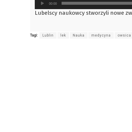
Odtwarzacz
00:00
plików
Lubelscy naukowcy stworzyli nowe zwi
dźwiękowych
Tagi:
Lublin
lek
Nauka
medycyna
owsica