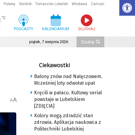
Ot
Puławy
Świdnik
Tomaszów Lubelski
Włodawa
Zamość
0
°C
PODCASTY
KALENDARIUM
SŁUCHAJ
piątek, 7 sierpnia 2026
Ciekawostki
Balony znów nad Nałęczowem.
Wcześniej loty odwołał upał
Kręcili w pałacu. Kultowy serial
A
powstaje w Lubelskiem
A
[ZDJĘCIA]
Kolory mogą zdradzić stan
zdrowia. Aplikacja naukowca z
Politechniki Lubelskiej