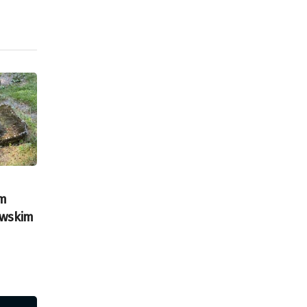
ym
owskim