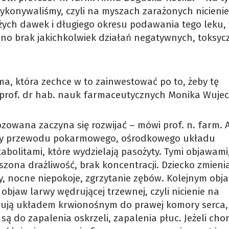
ykonywaliśmy, czyli na myszach zarażonych nicieni
ych dawek i długiego okresu podawania tego leku,
o brak jakichkolwiek działań negatywnych, toksyc
irma, która zechce w to zainwestować po to, żeby tę
 prof. dr hab. nauk farmaceutycznych Monika Wujec
gnozowana zaczyna się rozwijać – mówi prof. n. farm.
ony przewodu pokarmowego, ośrodkowego układu
olitami, które wydzielają pasożyty. Tymi objawami,
kszona drażliwość, brak koncentracji. Dziecko zmienia
y, nocne niepokoje, zgrzytanie zębów. Kolejnym ob
objaw larwy wędrującej trzewnej, czyli nicienie na
ują układem krwionośnym do prawej komory serca,
są do zapalenia oskrzeli, zapalenia płuc. Jeżeli cho