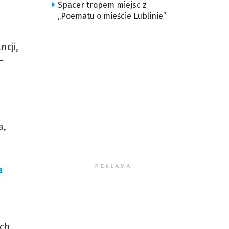
Spacer tropem miejsc z
„Poematu o mieście Lublinie”
cji,
–
a,
REKLAMA
a
ych