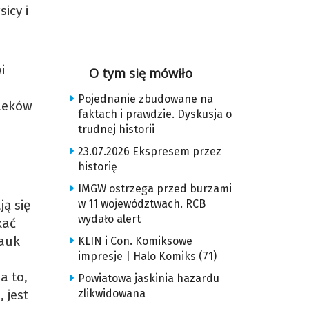
icy i
i
O tym się mówiło
Pojednanie zbudowane na
 leków
faktach i prawdzie. Dyskusja o
trudnej historii
23.07.2026 Ekspresem przez
historię
IMGW ostrzega przed burzami
w 11 województwach. RCB
ją się
wydało alert
kać
nauk
KLIN i Con. Komiksowe
impresje | Halo Komiks (71)
a to,
Powiatowa jaskinia hazardu
zlikwidowana
 jest