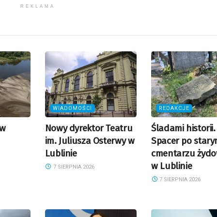
REKLAMA
WIADOMOŚCI
REDAKCJE
 w
Nowy dyrektor Teatru
Śladami historii.
im. Juliusza Osterwy w
Spacer po star
Lublinie
cmentarzu żyd
w Lublinie
7 SIERPNIA 2026
7 SIERPNIA 2026