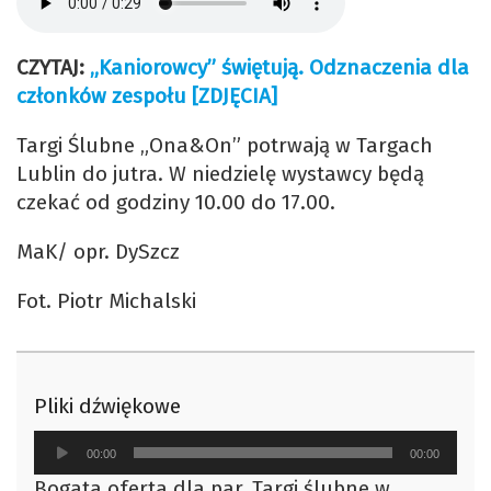
CZYTAJ:
„Kaniorowcy” świętują. Odznaczenia dla
członków zespołu [ZDJĘCIA]
Targi Ślubne „Ona&On” potrwają w Targach
Lublin do jutra. W niedzielę wystawcy będą
czekać od godziny 10.00 do 17.00.
MaK/ opr. DySzcz
Fot. Piotr Michalski
Pliki dźwiękowe
Odtwarzacz
00:00
00:00
plików
Bogata oferta dla par. Targi ślubne w