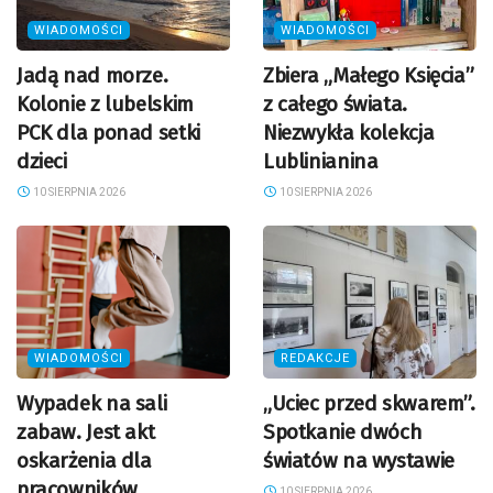
WIADOMOŚCI
WIADOMOŚCI
Jadą nad morze.
Zbiera „Małego Księcia”
Kolonie z lubelskim
z całego świata.
PCK dla ponad setki
Niezwykła kolekcja
dzieci
Lublinianina
10 SIERPNIA 2026
10 SIERPNIA 2026
WIADOMOŚCI
REDAKCJE
Wypadek na sali
„Uciec przed skwarem”.
zabaw. Jest akt
Spotkanie dwóch
oskarżenia dla
światów na wystawie
pracowników
10 SIERPNIA 2026