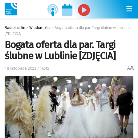
Radio Lublin
>
Wiadomości
>
Bogata oferta dla par. Targi ślubne w Lublinie
[ZDJĘCIA]
Bogata oferta dla par. Targi
ślubne w Lublinie [ZDJĘCIA]
A
18 listopada 2023 / 16:42
A