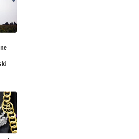
łne
ą
ski