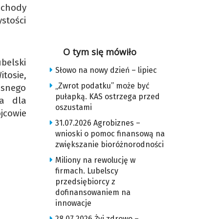
bchody
stości
O tym się mówiło
belski
Słowo na nowy dzień – lipiec
tosie,
„Zwrot podatku” może być
esnego
pułapką. KAS ostrzega przed
ga dla
oszustami
jcowie
31.07.2026 Agrobiznes –
wnioski o pomoc finansową na
zwiększanie bioróżnorodności
Miliony na rewolucję w
firmach. Lubelscy
przedsiębiorcy z
dofinansowaniem na
innowacje
28.07.2026 Żyj zdrowo –