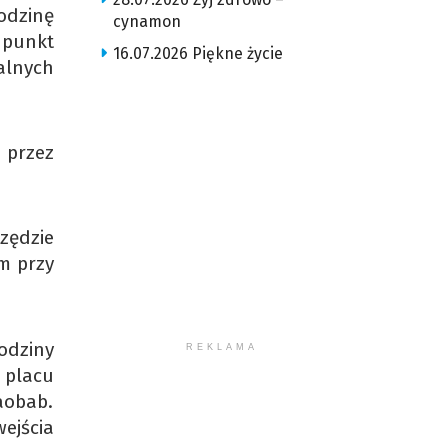
odzinę
cynamon
 punkt
16.07.2026 Piękne życie
alnych
 przez
zędzie
m przy
odziny
REKLAMA
 placu
aobab.
ejścia