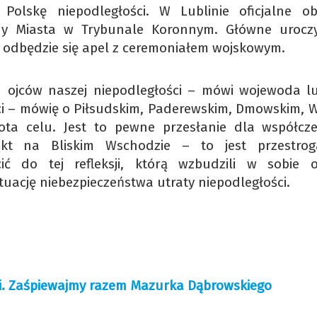
 Polskę niepodległości. W Lublinie oficjalne o
ady Miasta w Trybunale Koronnym. Główne uroczy
 odbędzie się apel z ceremoniałem wojskowym.
 ojców naszej niepodległości – mówi wojewoda lu
i – mówię o Piłsudskim, Paderewskim, Dmowskim, Wi
ota celu. Jest to pewne przesłanie dla współcz
likt na Bliskim Wschodzie – to jest przestro
ć do tej refleksji, którą wzbudzili w sobie o
tuację niebezpieczeństwa utraty niepodległości.
i. Zaśpiewajmy razem Mazurka Dąbrowskiego