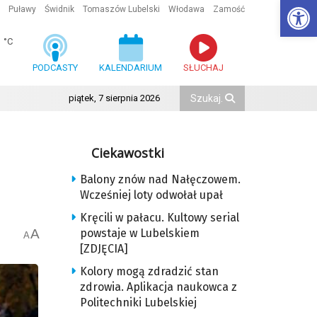
Ot
Puławy
Świdnik
Tomaszów Lubelski
Włodawa
Zamość
1
°C
PODCASTY
KALENDARIUM
SŁUCHAJ
piątek, 7 sierpnia 2026
Ciekawostki
Balony znów nad Nałęczowem.
Wcześniej loty odwołał upał
Kręcili w pałacu. Kultowy serial
A
powstaje w Lubelskiem
A
[ZDJĘCIA]
Kolory mogą zdradzić stan
zdrowia. Aplikacja naukowca z
Politechniki Lubelskiej