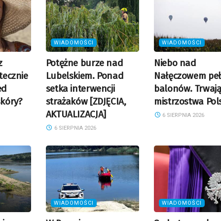
WIADOMOŚCI
WIADOMOŚCI
z
Potężne burze nad
Niebo nad
utecznie
Lubelskiem. Ponad
Nałęczowem pe
ed
setka interwencji
balonów. Trwaj
kóry?
strażaków [ZDJĘCIA,
mistrzostwa Pol
AKTUALIZACJA]
6 SIERPNIA 2026
6 SIERPNIA 2026
WIADOMOŚCI
WIADOMOŚCI