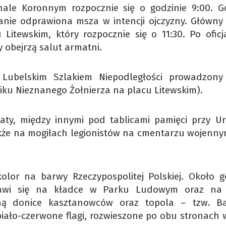
nale Koronnym rozpocznie się o godzinie 9:00. G
stanie odprawiona msza w intencji ojczyzny. Główny
itewskim, który rozpocznie się o 11:30. Po oficj
y obejrzą salut armatni.
Lubelskim Szlakiem Niepodległości prowadzony
ku Nieznanego Żołnierza na placu Litewskim).
aty, między innymi pod tablicami pamięci przy Ur
kże na mogiłach legionistów na cmentarzu wojenny
olor na barwy Rzeczypospolitej Polskiej. Około g
pojawi się na kładce w Parku Ludowym oraz na
aną donice kasztanowców oraz topola – tzw. B
iało-czerwone flagi, rozwieszone po obu stronach w