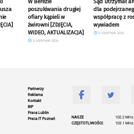
i
W Berezie
Sąd utrzymał ar
Susza
poszukiwania drugiej
dla podejrzaneg
nie
ofiary kąpieli w
współpracę z ro
ĘCIA]
żwirowni [ZDJĘCIA,
wywiadem
WIDEO, AKTUALIZACJA]
6 SIERPNIA 2026
6 SIERPNIA 2026
Partnerzy
Reklama
Kontakt
BIP
Praca Lublin
NASZE
102.2 MHz 
Praca IT Poznań
CZĘSTOTLIWOŚCI:
103.1 MHz 