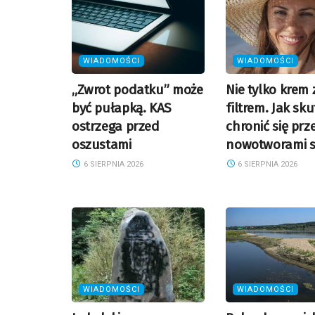
WIADOMOŚCI
WIADOMOŚCI
„Zwrot podatku” może
Nie tylko krem 
być pułapką. KAS
filtrem. Jak sk
ostrzega przed
chronić się prz
oszustami
nowotworami s
6 SIERPNIA 2026
6 SIERPNIA 2026
WIADOMOŚCI
WIADOMOŚCI