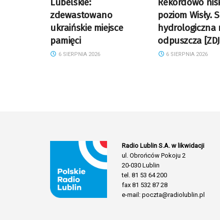
Lubelskie:
Rekordowo nisk
zdewastowano
poziom Wisły. 
ukraińskie miejsce
hydrologiczna 
pamięci
odpuszcza [ZDJ
6 SIERPNIA 2026
6 SIERPNIA 2026
Radio Lublin S.A. w likwidacji
ul. Obrońców Pokoju 2
20-030 Lublin
tel. 81 53 64 200
fax 81 532 87 28
e-mail: poczta@radiolublin.pl