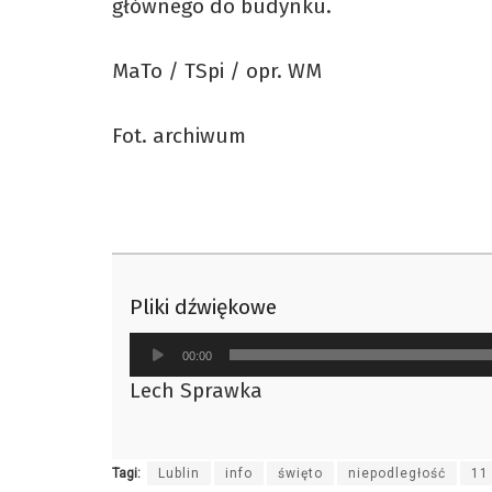
głównego do budynku.
MaTo / TSpi / opr. WM
Fot. archiwum
Pliki dźwiękowe
Odtwarzacz
00:00
plików
Lech Sprawka
dźwiękowych
Tagi:
Lublin
info
święto
niepodległość
11