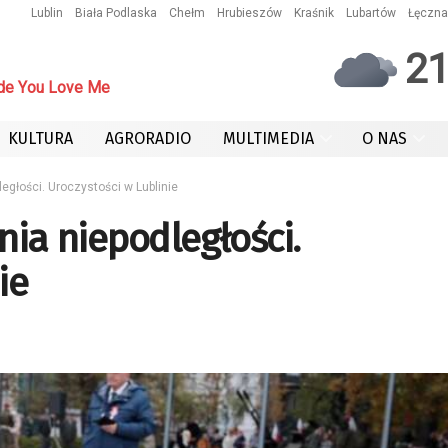
Lublin
Biała Podlaska
Chełm
Hrubieszów
Kraśnik
Lubartów
Łęczna
2
de You Love Me
KULTURA
AGRORADIO
MULTIMEDIA
O NAS
egłości. Uroczystości w Lublinie
nia niepodległości.
ie