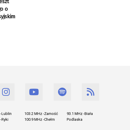
eszt
o o
syjskim
-Lublin
103.2 MHz -Zamość
93.1 MHz -Biała
-Ryki
100.9 MHz -Chełm
Podlaska