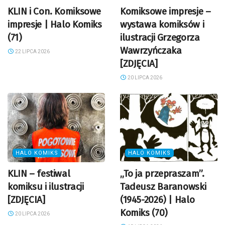
KLIN i Con. Komiksowe
Komiksowe impresje –
impresje | Halo Komiks
wystawa komiksów i
(71)
ilustracji Grzegorza
Wawrzyńczaka
22 LIPCA 2026
[ZDJĘCIA]
20 LIPCA 2026
HALO KOMIKS
HALO KOMIKS
KLIN – festiwal
„To ja przepraszam”.
komiksu i ilustracji
Tadeusz Baranowski
[ZDJĘCIA]
(1945-2026) | Halo
Komiks (70)
20 LIPCA 2026