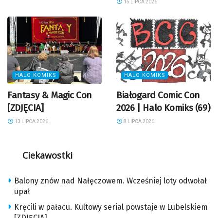
15 LIPCA 2026
HALO KOMIKS
HALO KOMIKS
Fantasy & Magic Con
Białogard Comic Con
[ZDJĘCIA]
2026 | Halo Komiks (69)
13 LIPCA 2026
8 LIPCA 2026
Ciekawostki
Balony znów nad Nałęczowem. Wcześniej loty odwołał
upał
Kręcili w pałacu. Kultowy serial powstaje w Lubelskiem
[ZDJĘCIA]