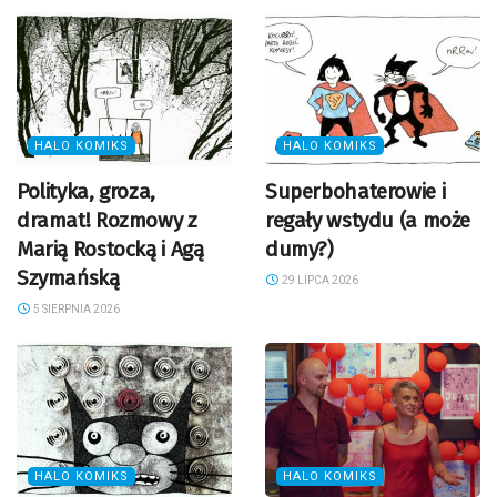
HALO KOMIKS
HALO KOMIKS
Polityka, groza,
Superbohaterowie i
dramat! Rozmowy z
regały wstydu (a może
Marią Rostocką i Agą
dumy?)
Szymańską
29 LIPCA 2026
5 SIERPNIA 2026
HALO KOMIKS
HALO KOMIKS