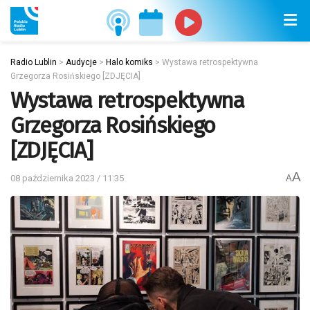
Radio Lublin
>
Audycje
>
Halo komiks
>
Wystawa retrospektywna
Grzegorza Rosińskiego [ZDJĘCIA]
Wystawa retrospektywna
Grzegorza Rosińskiego
[ZDJĘCIA]
A
08 października 2023 / 11:35
A