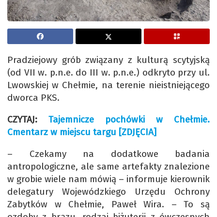
Pradziejowy grób związany z kulturą scytyjską
(od VII w. p.n.e. do III w. p.n.e.) odkryto przy ul.
Lwowskiej w Chełmie, na terenie nieistniejącego
dworca PKS.
CZYTAJ:
Tajemnicze pochówki w Chełmie.
Cmentarz w miejscu targu [ZDJĘCIA]
– Czekamy na dodatkowe badania
antropologiczne, ale same artefakty znalezione
w grobie wiele nam mówią – informuje kierownik
delegatury Wojewódzkiego Urzędu Ochrony
Zabytków w Chełmie, Paweł Wira. – To są
ozdoby z brązu, rodzaj biżuterii z ówczesnych