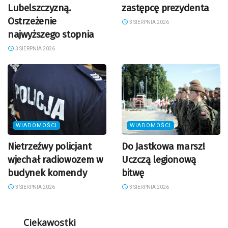
Lubelszczyzną.
zastępcę prezydenta
Ostrzeżenie
3 SIERPNIA 2026
najwyższego stopnia
3 SIERPNIA 2026
WIADOMOŚCI
WIADOMOŚCI
Nietrzeźwy policjant
Do Jastkowa marsz!
wjechał radiowozem w
Uczczą legionową
budynek komendy
bitwę
3 SIERPNIA 2026
3 SIERPNIA 2026
Ciekawostki