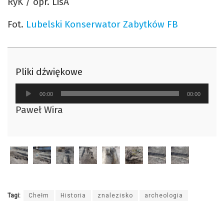
RyK / opr. LisA
Fot.
Lubelski Konserwator Zabytków FB
Pliki dźwiękowe
Odtwarzacz
00:00
00:00
plików
Paweł Wira
dźwiękowych
Tagi:
Chełm
Historia
znalezisko
archeologia