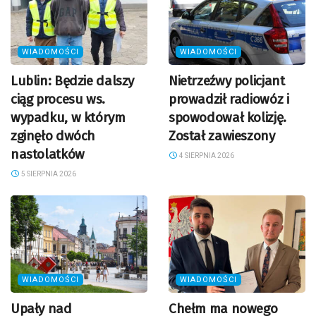
WIADOMOŚCI
WIADOMOŚCI
Lublin: Będzie dalszy
Nietrzeźwy policjant
ciąg procesu ws.
prowadził radiowóz i
wypadku, w którym
spowodował kolizję.
zginęło dwóch
Został zawieszony
nastolatków
4 SIERPNIA 2026
5 SIERPNIA 2026
WIADOMOŚCI
WIADOMOŚCI
Upały nad
Chełm ma nowego