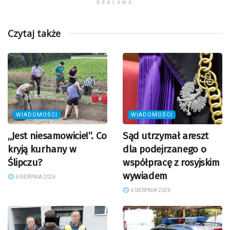
REKLAMA
Czytaj także
WIADOMOŚCI
WIADOMOŚCI
„Jest niesamowicie!”. Co
Sąd utrzymał areszt
kryją kurhany w
dla podejrzanego o
Ślipczu?
współpracę z rosyjskim
wywiadem
6 SIERPNIA 2026
6 SIERPNIA 2026