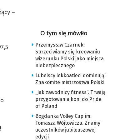
żący –
O tym się mówiło
Przemysław Czarnek:
7,5
Sprzeciwiamy się kreowaniu
wizerunku Polski jako miejsca
niebezpiecznego
Lubelscy lekkoatleci dominują!
Znakomite mistrzostwa Polski
„Jak zawodnicy fitness”. Trwają
przygotowania koni do Pride
ło
of Poland
Bogdanka Volley Cup im.
Tomasza Wójtowicza. Znamy
ą
uczestników jubileuszowej
edycji