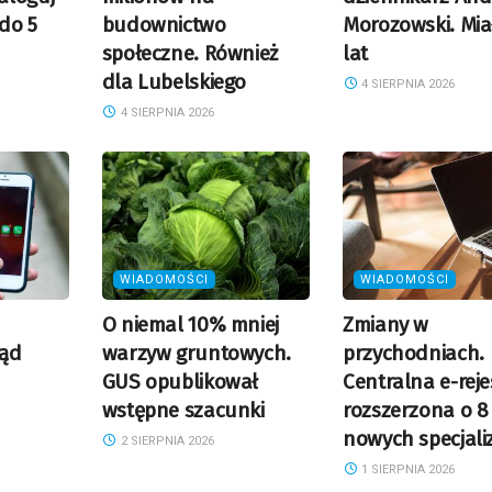
 do 5
budownictwo
Morozowski. Mia
społeczne. Również
lat
dla Lubelskiego
4 SIERPNIA 2026
4 SIERPNIA 2026
WIADOMOŚCI
WIADOMOŚCI
O niemal 10% mniej
Zmiany w
ząd
warzyw gruntowych.
przychodniach.
GUS opublikował
Centralna e-reje
wstępne szacunki
rozszerzona o 8
nowych specjaliz
2 SIERPNIA 2026
1 SIERPNIA 2026