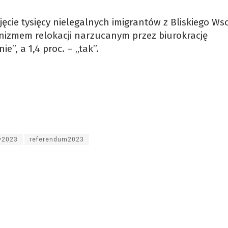
yjęcie tysięcy nielegalnych imigrantów z Bliskiego W
nizmem relokacji narzucanym przez biurokrację
e”, a 1,4 proc. – „tak”.
y2023
referendum2023