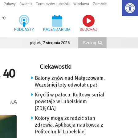
Ot
Puławy
Świdnik
Tomaszów Lubelski
Włodawa
Zamość
1
°C
PODCASTY
KALENDARIUM
SŁUCHAJ
piątek, 7 sierpnia 2026
Ciekawostki
 40
Balony znów nad Nałęczowem.
Wcześniej loty odwołał upał
Kręcili w pałacu. Kultowy serial
A
powstaje w Lubelskiem
A
[ZDJĘCIA]
Kolory mogą zdradzić stan
zdrowia. Aplikacja naukowca z
Politechniki Lubelskiej