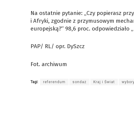
Na ostatnie pytanie: „Czy popierasz prz
i Afryki, zgodnie z przymusowym mecha
europejską?” 98,6 proc. odpowiedziało „ni
PAP/ RL/ opr. DySzcz
Fot. archiwum
Tagi:
referendum
sondaż
Kraj i Świat
wybor