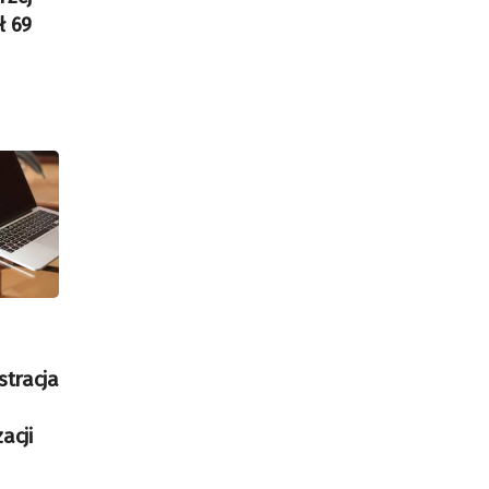
ł 69
stracja
acji