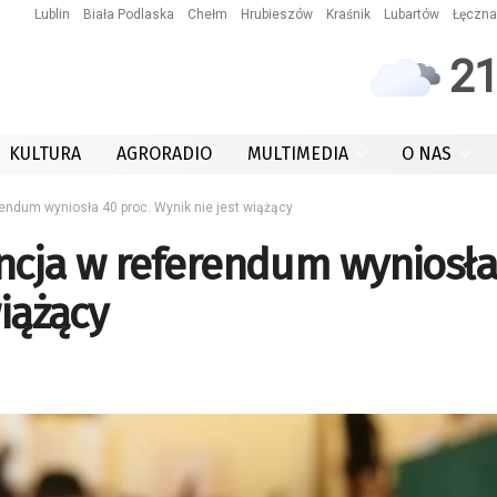
Lublin
Biała Podlaska
Chełm
Hrubieszów
Kraśnik
Lubartów
Łęczna
2
KULTURA
AGRORADIO
MULTIMEDIA
O NAS
endum wyniosła 40 proc. Wynik nie jest wiążący
ncja w referendum wyniosła
wiążący