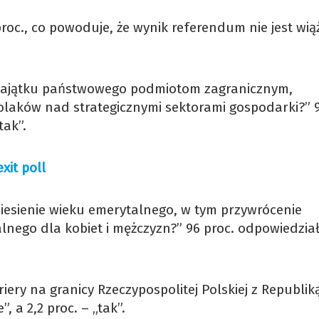
oc., co powoduje, że wynik referendum nie jest wią
 majątku państwowego podmiotom zagranicznym,
Polaków nad strategicznymi sektorami gospodarki?” 9
tak”.
xit poll
niesienie wieku emerytalnego, w tym przywrócenie
nego dla kobiet i mężczyzn?” 96 proc. odpowiedzia
riery na granicy Rzeczypospolitej Polskiej z Republik
, a 2,2 proc. – „tak”.