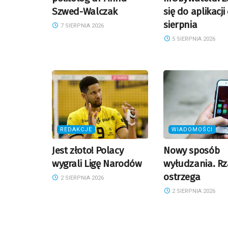
Szwed-Walczak
się do aplikacji
sierpnia
7 SIERPNIA 2026
5 SIERPNIA 2026
REDAKCJE
WIADOMOŚCI
Jest złoto! Polacy
Nowy sposób
wygrali Ligę Narodów
wyłudzania. R
ostrzega
2 SIERPNIA 2026
2 SIERPNIA 2026