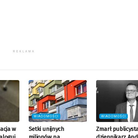
REKLAMA
WIADOMOŚCI
WIADOMOŚCI
acja w
Setki unijnych
Zmarł publicysta
aloguj
milionów na
dziennikarz And