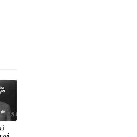
 i
rzej