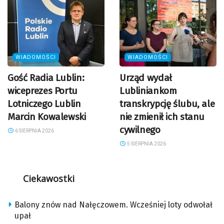
WIADOMOŚCI
WIADOMOŚCI
Gość Radia Lublin:
Urząd wydał
wiceprezes Portu
Lubliniankom
Lotniczego Lublin
transkrypcję ślubu, ale
Marcin Kowalewski
nie zmienił ich stanu
cywilnego
6 SIERPNIA 2026
5 SIERPNIA 2026
Ciekawostki
Balony znów nad Nałęczowem. Wcześniej loty odwołał
upał