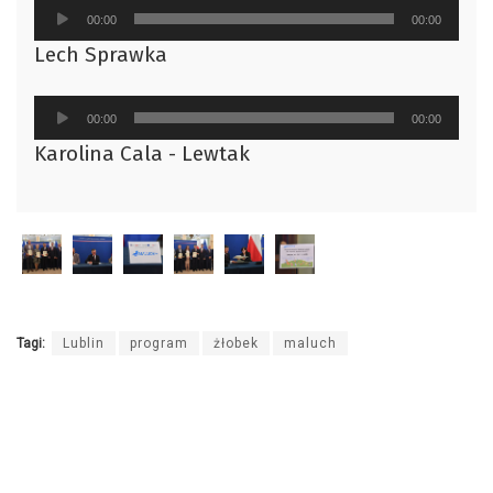
Odtwarzacz
00:00
00:00
plików
Lech Sprawka
dźwiękowych
Odtwarzacz
00:00
00:00
plików
Karolina Cala - Lewtak
dźwiękowych
Tagi:
Lublin
program
żłobek
maluch