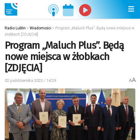
Radio Lublin
>
Wiadomości
>
Program „Maluch Plus”. Będą nowe miejsca w
żłobkach [ZDJĘCIA]
Program „Maluch Plus”. Będą
nowe miejsca w żłobkach
[ZDJĘCIA]
A
02 października 2023 / 14:29
A