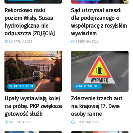
Rekordowo niski
Sąd utrzymał areszt
poziom Wisły. Susza
dla podejrzanego o
hydrologiczna nie
współpracę z rosyjskim
odpuszcza [ZDJĘCIA]
wywiadem
6 SIERPNIA 2026
6 SIERPNIA 2026
WIADOMOŚCI
WIADOMOŚCI
Upały wystawiają kolej
Zderzenie trzech aut
na próbę. PKP zwiększa
na krajowej 17. Dwie
gotowość służb
osoby ranne
6 SIERPNIA 2026
6 SIERPNIA 2026