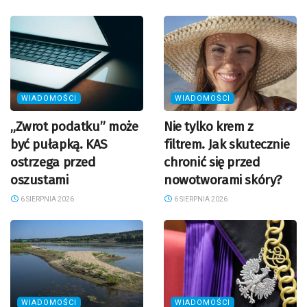
WIADOMOŚCI
WIADOMOŚCI
„Zwrot podatku” może
Nie tylko krem z
być pułapką. KAS
filtrem. Jak skutecznie
ostrzega przed
chronić się przed
oszustami
nowotworami skóry?
6 SIERPNIA 2026
6 SIERPNIA 2026
WIADOMOŚCI
WIADOMOŚCI