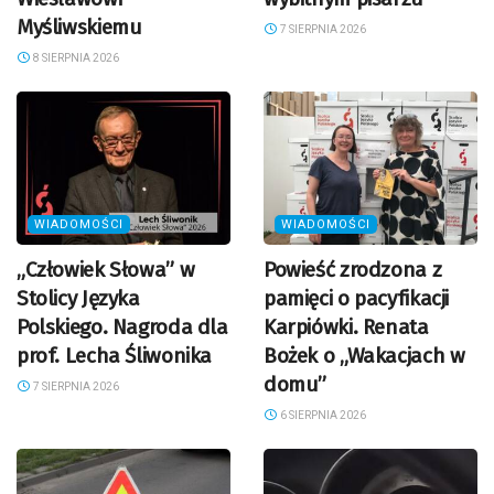
Myśliwskiemu
7 SIERPNIA 2026
8 SIERPNIA 2026
WIADOMOŚCI
WIADOMOŚCI
„Człowiek Słowa” w
Powieść zrodzona z
Stolicy Języka
pamięci o pacyfikacji
Polskiego. Nagroda dla
Karpiówki. Renata
prof. Lecha Śliwonika
Bożek o „Wakacjach w
domu”
7 SIERPNIA 2026
6 SIERPNIA 2026