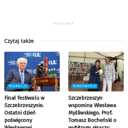
REKLAMA
Czytaj także
REDAKCJE
WIADOMOŚCI
Finał festiwalu w
Szczebrzeszyn
Szczebrzeszynie.
wspomina Wiesława
Ostatni dzień
Myśliwskiego. Prof.
poświęcony
Tomasz Bocheński o
Wiesławowi
wybitnym pisarzu