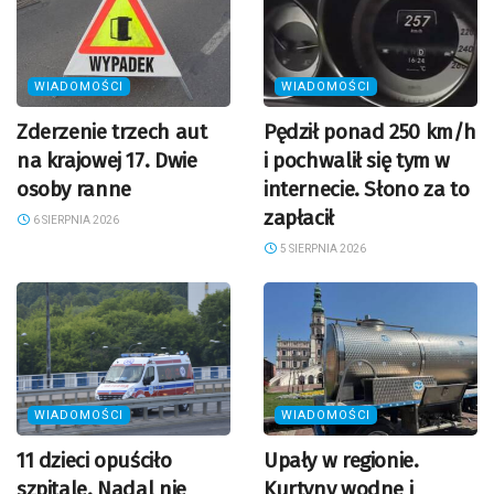
WIADOMOŚCI
WIADOMOŚCI
Zderzenie trzech aut
Pędził ponad 250 km/h
na krajowej 17. Dwie
i pochwalił się tym w
osoby ranne
internecie. Słono za to
zapłacił
6 SIERPNIA 2026
5 SIERPNIA 2026
WIADOMOŚCI
WIADOMOŚCI
11 dzieci opuściło
Upały w regionie.
szpitale. Nadal nie
Kurtyny wodne i