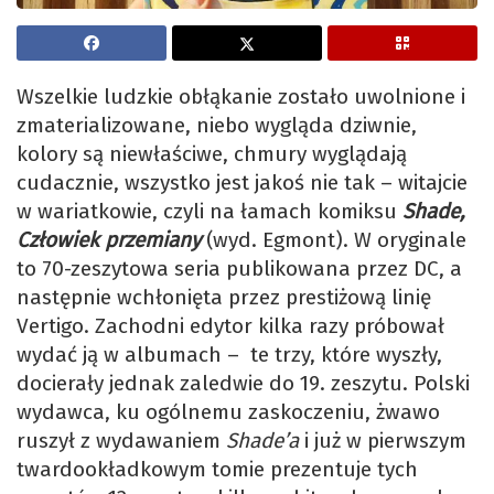
Wszelkie ludzkie obłąkanie zostało uwolnione i
zmaterializowane, niebo wygląda dziwnie,
kolory są niewłaściwe, chmury wyglądają
cudacznie, wszystko jest jakoś nie tak – witajcie
w wariatkowie, czyli na łamach komiksu
Shade,
Człowiek przemiany
(wyd. Egmont). W oryginale
to 70-zeszytowa seria publikowana przez DC, a
następnie wchłonięta przez prestiżową linię
Vertigo. Zachodni edytor kilka razy próbował
wydać ją w albumach – te trzy, które wyszły,
docierały jednak zaledwie do 19. zeszytu. Polski
wydawca, ku ogólnemu zaskoczeniu, żwawo
ruszył z wydawaniem
Shade’a
i już w pierwszym
twardookładkowym tomie prezentuje tych