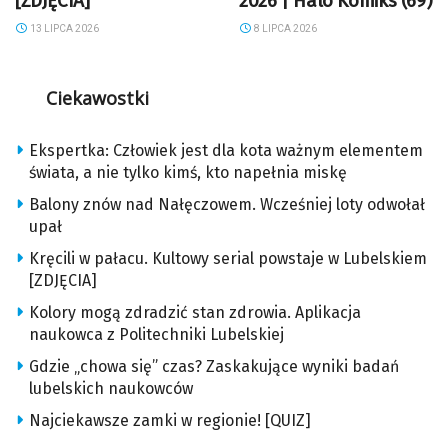
[ZDJĘCIA]
2026 | Halo Komiks (69)
13 LIPCA 2026
8 LIPCA 2026
Ciekawostki
Ekspertka: Człowiek jest dla kota ważnym elementem
świata, a nie tylko kimś, kto napełnia miskę
Balony znów nad Nałęczowem. Wcześniej loty odwołał
upał
Kręcili w pałacu. Kultowy serial powstaje w Lubelskiem
[ZDJĘCIA]
Kolory mogą zdradzić stan zdrowia. Aplikacja
naukowca z Politechniki Lubelskiej
Gdzie „chowa się” czas? Zaskakujące wyniki badań
lubelskich naukowców
Najciekawsze zamki w regionie! [QUIZ]