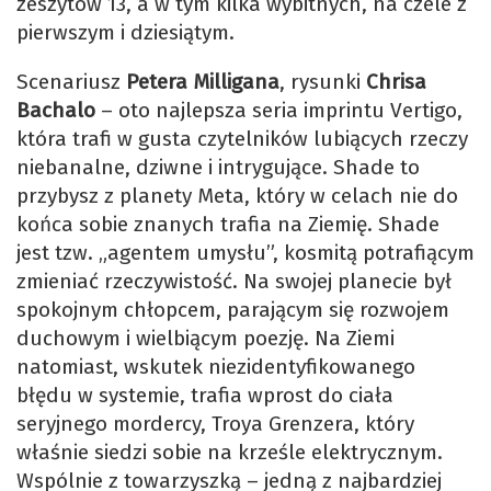
zeszytów 13, a w tym kilka wybitnych, na czele z
pierwszym i dziesiątym.
Scenariusz
Petera Milligana
, rysunki
Chrisa
Bachalo
– oto najlepsza seria imprintu Vertigo,
która trafi w gusta czytelników lubiących rzeczy
niebanalne, dziwne i intrygujące. Shade to
przybysz z planety Meta, który w celach nie do
końca sobie znanych trafia na Ziemię. Shade
jest tzw. „agentem umysłu”, kosmitą potrafiącym
zmieniać rzeczywistość. Na swojej planecie był
spokojnym chłopcem, parającym się rozwojem
duchowym i wielbiącym poezję. Na Ziemi
natomiast, wskutek niezidentyfikowanego
błędu w systemie, trafia wprost do ciała
seryjnego mordercy, Troya Grenzera, który
właśnie siedzi sobie na krześle elektrycznym.
Wspólnie z towarzyszką – jedną z najbardziej