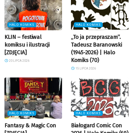
HALO KOMIKS
HALO KOMIKS
KLIN – festiwal
„To ja przepraszam”.
komiksu i ilustracji
Tadeusz Baranowski
[ZDJĘCIA]
(1945-2026) | Halo
Komiks (70)
20 LIPCA 2026
15 LIPCA 2026
HALO KOMIKS
HALO KOMIKS
Fantasy & Magic Con
Białogard Comic Con