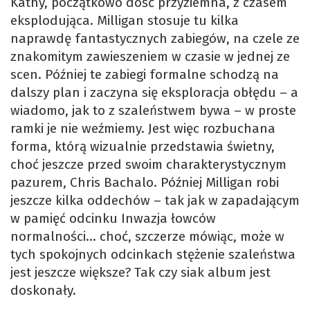
Kathy, początkowo dość przyziemna, z czasem
eksplodująca. Milligan stosuje tu kilka
naprawdę fantastycznych zabiegów, na czele ze
znakomitym zawieszeniem w czasie w jednej ze
scen. Później te zabiegi formalne schodzą na
dalszy plan i zaczyna się eksploracja obłędu – a
wiadomo, jak to z szaleństwem bywa – w proste
ramki je nie weźmiemy. Jest więc rozbuchana
forma, którą wizualnie przedstawia świetny,
choć jeszcze przed swoim charakterystycznym
pazurem, Chris Bachalo. Później Milligan robi
jeszcze kilka oddechów – tak jak w zapadającym
w pamięć odcinku Inwazja łowców
normalności… choć, szczerze mówiąc, może w
tych spokojnych odcinkach stężenie szaleństwa
jest jeszcze większe? Tak czy siak album jest
doskonały.