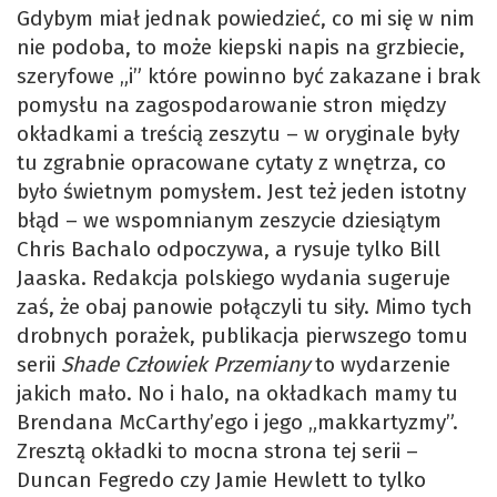
Gdybym miał jednak powiedzieć, co mi się w nim
nie podoba, to może kiepski napis na grzbiecie,
szeryfowe „i” które powinno być zakazane i brak
pomysłu na zagospodarowanie stron między
okładkami a treścią zeszytu – w oryginale były
tu zgrabnie opracowane cytaty z wnętrza, co
było świetnym pomysłem. Jest też jeden istotny
błąd – we wspomnianym zeszycie dziesiątym
Chris Bachalo odpoczywa, a rysuje tylko Bill
Jaaska. Redakcja polskiego wydania sugeruje
zaś, że obaj panowie połączyli tu siły. Mimo tych
drobnych porażek, publikacja pierwszego tomu
serii
Shade Człowiek Przemiany
to wydarzenie
jakich mało. No i halo, na okładkach mamy tu
Brendana McCarthy’ego i jego „makkartyzmy”.
Zresztą okładki to mocna strona tej serii –
Duncan Fegredo czy Jamie Hewlett to tylko