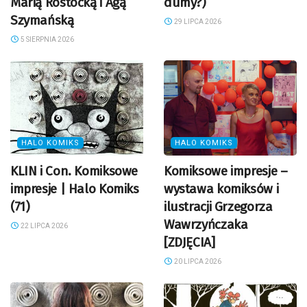
Marią Rostocką i Agą
dumy?)
Szymańską
29 LIPCA 2026
5 SIERPNIA 2026
HALO KOMIKS
HALO KOMIKS
KLIN i Con. Komiksowe
Komiksowe impresje –
impresje | Halo Komiks
wystawa komiksów i
(71)
ilustracji Grzegorza
Wawrzyńczaka
22 LIPCA 2026
[ZDJĘCIA]
20 LIPCA 2026