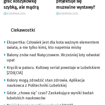
grać koszykówkę
projektuje się
szybką, ale mądrą
muzealne wystawy?
8 SIERPNIA 2026
8 SIERPNIA 2026
Ciekawostki
Ekspertka: Człowiek jest dla kota ważnym elementem
świata, a nie tylko kimś, kto napełnia miskę
Balony znów nad Nałęczowem. Wcześniej loty odwołał
upał
Kręcili w pałacu. Kultowy serial powstaje w Lubelskiem
[ZDJĘCIA]
Kolory mogą zdradzić stan zdrowia. Aplikacja
naukowca z Politechniki Lubelskiej
Gdzie „chowa się” czas? Zaskakujące wyniki badań
lubelskich naukowców