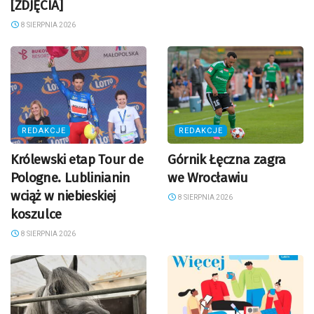
[ZDJĘCIA]
8 SIERPNIA 2026
REDAKCJE
REDAKCJE
Królewski etap Tour de
Górnik Łęczna zagra
Pologne. Lublinianin
we Wrocławiu
wciąż w niebieskiej
8 SIERPNIA 2026
koszulce
8 SIERPNIA 2026