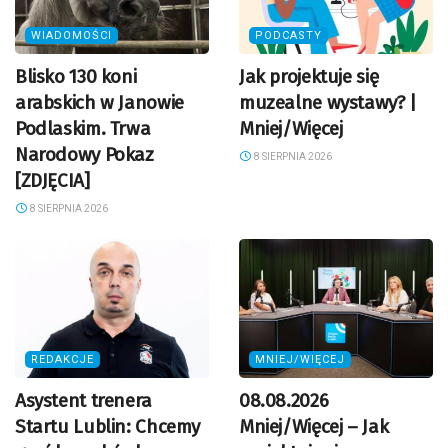
WIADOMOŚCI
PODCASTY
Blisko 130 koni
Jak projektuje się
arabskich w Janowie
muzealne wystawy? |
Podlaskim. Trwa
Mniej/Więcej
Narodowy Pokaz
8 SIERPNIA 2026
[ZDJĘCIA]
8 SIERPNIA 2026
REDAKCJE
MNIEJ/WIĘCEJ
Asystent trenera
08.08.2026
Startu Lublin: Chcemy
Mniej/Więcej – Jak