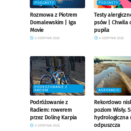
PODCASTY
PODCASTY
Rozmowa z Piotrem
Testy alergiczn
Domalewskim | Iga
psów | Chwila 
Movie
pupila
6 SIERPNIA 2026
6 SIERPNIA 2026
PODRÓŻOWANIE Z
RADIEM
AGRORADIO
Podróżowanie z
Rekordowo nisk
Radiem: rowerem
poziom Wisły. 
przez Dolinę Karpia
hydrologiczna 
odpuszcza
6 SIERPNIA 2026