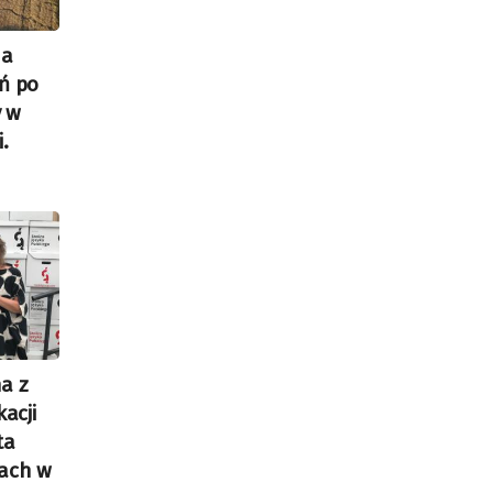
na
ń po
y w
.
a z
kacji
ta
jach w