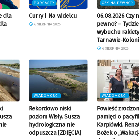
PODCASTY
CZY NA PEWNO?
e dla
Curry | Na widelcu
06.08.2026 Czy 
dla
pewno? – Tydzie
6 SIERPNIA 2026
wybuchu rakiet
Tarnawie-Kolonii
6 SIERPNIA 2026
WIADOMOŚCI
WIADOMOŚCI
i
Rekordowo niski
Powieść zrodzon
Susza
poziom Wisły. Susza
pamięci o pacyfi
nie
hydrologiczna nie
Karpiówki. Rena
odpuszcza [ZDJĘCIA]
Bożek o „Wakac