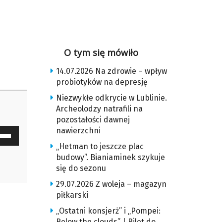
O tym się mówiło
14.07.2026 Na zdrowie – wpływ
probiotyków na depresję
Niezwykłe odkrycie w Lublinie.
Archeolodzy natrafili na
pozostałości dawnej
nawierzchni
waj
ałek
„Hetman to jeszcze plac
budowy”. Bianiaminek szykuje
się do sezonu
y
z
29.07.2026 Z woleja – magazyn
piłkarski
u
„Ostatni konsjerż” i „Pompei:
Below the clouds” | Bilet do