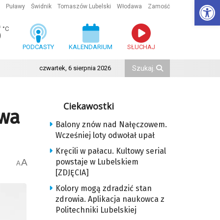
Ot
Puławy
Świdnik
Tomaszów Lubelski
Włodawa
Zamość
5
°C
PODCASTY
KALENDARIUM
SŁUCHAJ
czwartek, 6 sierpnia 2026
Ciekawostki
awa
Balony znów nad Nałęczowem.
Wcześniej loty odwołał upał
Kręcili w pałacu. Kultowy serial
A
powstaje w Lubelskiem
A
[ZDJĘCIA]
Kolory mogą zdradzić stan
zdrowia. Aplikacja naukowca z
Politechniki Lubelskiej