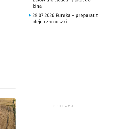
kina
ększyć
29.07.2026 Eureka – preparat z
oleju czarnuszki
iejszyć
śność.
REKLAMA