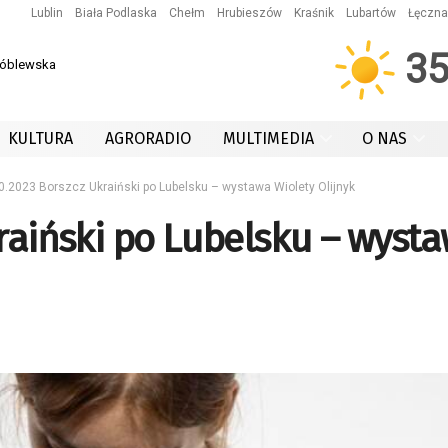
Lublin
Biała Podlaska
Chełm
Hrubieszów
Kraśnik
Lubartów
Łęczna
3
róblewska
KULTURA
AGRORADIO
MULTIMEDIA
O NAS
0.2023 Borszcz Ukraiński po Lubelsku – wystawa Wiolety Olijnyk
kraiński po Lubelsku – wyst