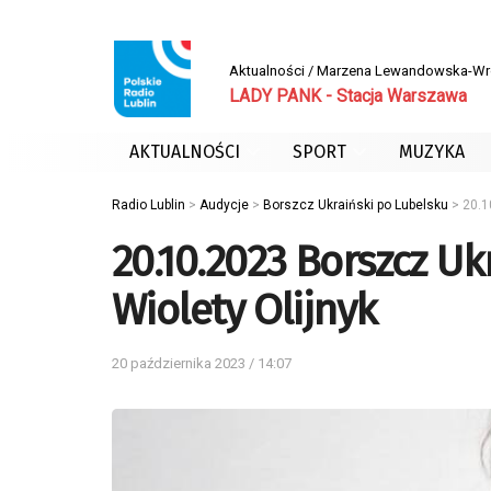
Aktualności / Marzena Lewandowska-W
LADY PANK - Stacja Warszawa
AKTUALNOŚCI
SPORT
MUZYKA
Radio Lublin
>
Audycje
>
Borszcz Ukraiński po Lubelsku
>
20.1
20.10.2023 Borszcz U
Wiolety Olijnyk
20 października 2023 / 14:07