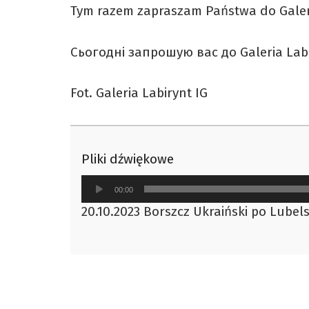
Tym razem zapraszam Państwa do Galerii
Сьогодні запрошую вас до Galeria Lab
Fot. Galeria Labirynt IG
Pliki dźwiękowe
Odtwarzacz
00:00
plików
20.10.2023 Borszcz Ukraiński po Lubel
dźwiękowych