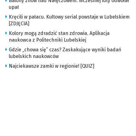
Balony znów nad Nałęczowem. Wcześniej loty odwołał
upał
Kręcili w pałacu. Kultowy serial powstaje w Lubelskiem
[ZDJĘCIA]
Kolory mogą zdradzić stan zdrowia. Aplikacja
naukowca z Politechniki Lubelskiej
Gdzie „chowa się” czas? Zaskakujące wyniki badań
lubelskich naukowców
Najciekawsze zamki w regionie! [QUIZ]