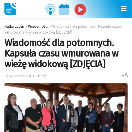
Radio Lublin
>
Wiadomości
>
Wiadomość dla potomnych. Kapsuła czasu
wmurowana w wieżę widokową [ZDJĘCIA]
Wiadomość dla potomnych.
Kapsuła czasu wmurowana w
wieżę widokową [ZDJĘCIA]
A
27 września 2023 / 19:25
A