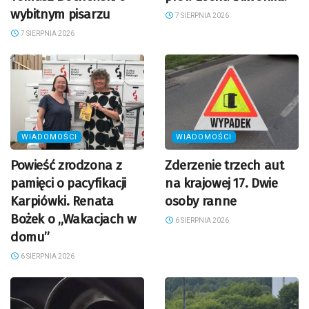
wybitnym pisarzu
7 SIERPNIA 2026
7 SIERPNIA 2026
WIADOMOŚCI
WIADOMOŚCI
Powieść zrodzona z
Zderzenie trzech aut
pamięci o pacyfikacji
na krajowej 17. Dwie
Karpiówki. Renata
osoby ranne
Bożek o „Wakacjach w
6 SIERPNIA 2026
domu”
6 SIERPNIA 2026