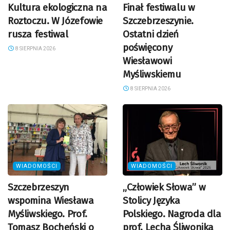
Kultura ekologiczna na
Finał festiwalu w
Roztoczu. W Józefowie
Szczebrzeszynie.
rusza festiwal
Ostatni dzień
poświęcony
8 SIERPNIA 2026
Wiesławowi
Myśliwskiemu
8 SIERPNIA 2026
WIADOMOŚCI
WIADOMOŚCI
Szczebrzeszyn
„Człowiek Słowa” w
wspomina Wiesława
Stolicy Języka
Myśliwskiego. Prof.
Polskiego. Nagroda dla
Tomasz Bocheński o
prof. Lecha Śliwonika