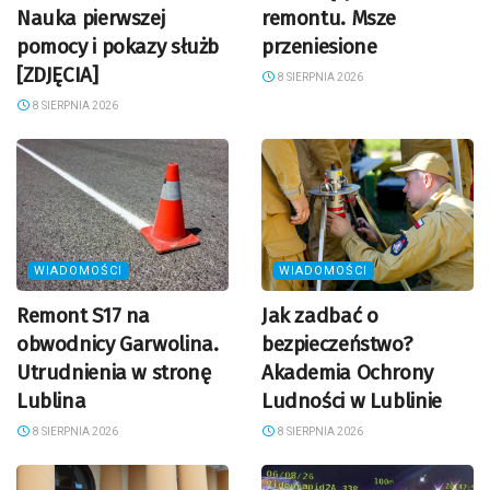
Nauka pierwszej
remontu. Msze
pomocy i pokazy służb
przeniesione
[ZDJĘCIA]
8 SIERPNIA 2026
8 SIERPNIA 2026
WIADOMOŚCI
WIADOMOŚCI
Remont S17 na
Jak zadbać o
obwodnicy Garwolina.
bezpieczeństwo?
Utrudnienia w stronę
Akademia Ochrony
Lublina
Ludności w Lublinie
8 SIERPNIA 2026
8 SIERPNIA 2026