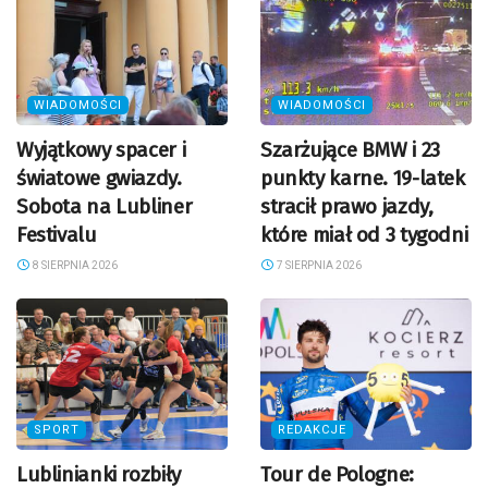
WIADOMOŚCI
WIADOMOŚCI
Wyjątkowy spacer i
Szarżujące BMW i 23
światowe gwiazdy.
punkty karne. 19-latek
Sobota na Lubliner
stracił prawo jazdy,
Festivalu
które miał od 3 tygodni
8 SIERPNIA 2026
7 SIERPNIA 2026
SPORT
REDAKCJE
Lublinianki rozbiły
Tour de Pologne: