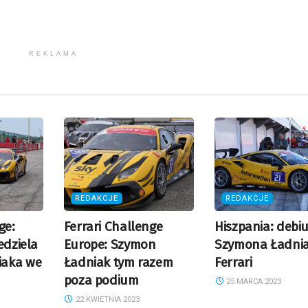
REKLAMA
REDAKCJE
REDAKCJE
ge:
Ferrari Challenge
Hiszpania: debiu
edziela
Europe: Szymon
Szymona Ładni
iaka we
Ładniak tym razem
Ferrari
poza podium
25 MARCA 2023
22 KWIETNIA 2023