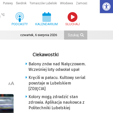
Ot
Puławy
Świdnik
Tomaszów Lubelski
Włodawa
Zamość
9
°C
PODCASTY
KALENDARIUM
SŁUCHAJ
czwartek, 6 sierpnia 2026
Ciekawostki
Balony znów nad Nałęczowem.
Wcześniej loty odwołał upał
Kręcili w pałacu. Kultowy serial
A
powstaje w Lubelskiem
A
[ZDJĘCIA]
Kolory mogą zdradzić stan
zdrowia. Aplikacja naukowca z
Politechniki Lubelskiej