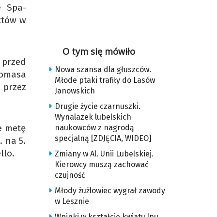
e Spa-
któw w
O tym się mówiło
c przed
Nowa szansa dla głuszców.
homasa
Młode ptaki trafiły do Lasów
 przez
Janowskich
Drugie życie czarnuszki.
Wynalazek lubelskich
e metę
naukowców z nagrodą
specjalną [ZDJĘCIA, WIDEO]
. na 5.
llo.
Zmiany w Al. Unii Lubelskiej.
Kierowcy muszą zachować
czujność
Młody żużlowiec wygrał zawody
w Lesznie
Wpinki w kształcie kwiatu lnu.