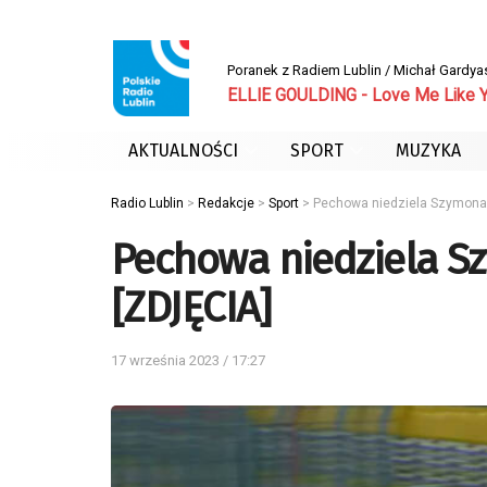
Poranek z Radiem Lublin / Michał Gardya
ELLIE GOULDING - Love Me Like 
AKTUALNOŚCI
SPORT
MUZYKA
Radio Lublin
>
Redakcje
>
Sport
>
Pechowa niedziela Szymona 
Pechowa niedziela S
[ZDJĘCIA]
17 września 2023 / 17:27