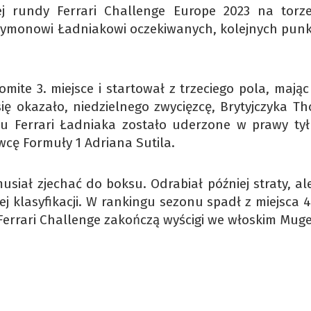
iej rundy Ferrari Challenge Europe 2023 na torz
Szymonowi Ładniakowi oczekiwanych, kolejnych pun
mite 3. miejsce i startował z trzeciego pola, mają
się okazało, niedzielnego zwycięzcę, Brytyjczyka T
iu Ferrari Ładniaka zostało uderzone w prawy tył
wcę Formuły 1 Adriana Sutila.
usiał zjechać do boksu. Odrabiał później straty, al
ej klasyfikacji. W rankingu sezonu spadł z miejsca 4
Ferrari Challenge zakończą wyścigi we włoskim Muge