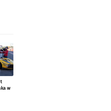
t
aka w