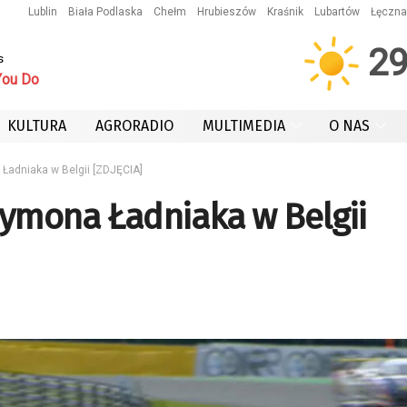
Lublin
Biała Podlaska
Chełm
Hrubieszów
Kraśnik
Lubartów
Łęczna
2
s
You Do
KULTURA
AGRORADIO
MULTIMEDIA
O NAS
Ładniaka w Belgii [ZDJĘCIA]
zymona Ładniaka w Belgii