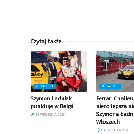
Czytaj także
REDAKCJE
REDAKCJE
Szymon Ładniak
Ferrari Challen
punktuje w Belgii
nieco lepsza ni
Szymona Ładn
16 WRZEŚNIA 2023
Włoszech
23 KWIETNIA 2023