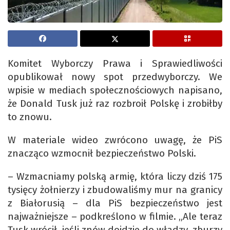
Komitet Wyborczy Prawa i Sprawiedliwości
opublikował nowy spot przedwyborczy. We
wpisie w mediach społecznościowych napisano,
że Donald Tusk już raz rozbroił Polskę i zrobiłby
to znowu.
W materiale wideo zwrócono uwagę, że PiS
znacząco wzmocnił bezpieczeństwo Polski.
– Wzmacniamy polską armię, która liczy dziś 175
tysięcy żołnierzy i zbudowaliśmy mur na granicy
z Białorusią – dla PiS bezpieczeństwo jest
najważniejsze – podkreślono w filmie. „Ale teraz
Tusk wrócił, jeśli znów dojdzie do władzy, zburzy