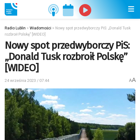
Radio Lublin
>
Wiadomości
>
Nowy spot przedwyborczy PiS: „Donald Tusk
rozbroił Polskę” [WIDEO]
Nowy spot przedwyborczy PiS:
„Donald Tusk rozbroił Polskę”
[WIDEO]
A
24 września 2023 / 07:44
A