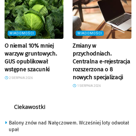
WIADOMOŚCI
WIADOMOŚCI
O niemal 10% mniej
Zmiany w
warzyw gruntowych.
przychodniach.
GUS opublikował
Centralna e-rejestracja
wstępne szacunki
rozszerzona o 8
nowych specjalizacji
2 SIERPNIA 2026
1 SIERPNIA 2026
Ciekawostki
Balony znów nad Nałęczowem. Wcześniej loty odwołał
upał