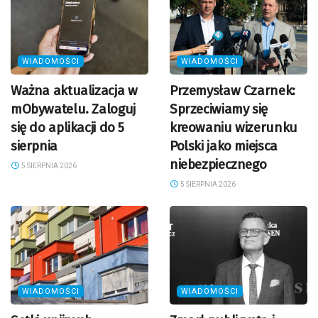
WIADOMOŚCI
WIADOMOŚCI
Ważna aktualizacja w
Przemysław Czarnek:
mObywatelu. Zaloguj
Sprzeciwiamy się
się do aplikacji do 5
kreowaniu wizerunku
sierpnia
Polski jako miejsca
niebezpiecznego
5 SIERPNIA 2026
5 SIERPNIA 2026
WIADOMOŚCI
WIADOMOŚCI