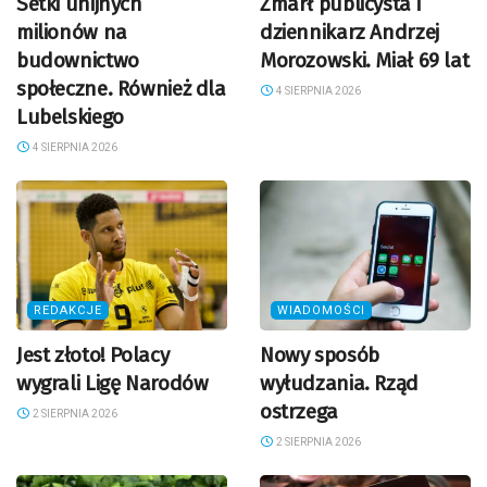
Setki unijnych
Zmarł publicysta i
milionów na
dziennikarz Andrzej
budownictwo
Morozowski. Miał 69 lat
społeczne. Również dla
4 SIERPNIA 2026
Lubelskiego
4 SIERPNIA 2026
REDAKCJE
WIADOMOŚCI
Jest złoto! Polacy
Nowy sposób
wygrali Ligę Narodów
wyłudzania. Rząd
ostrzega
2 SIERPNIA 2026
2 SIERPNIA 2026