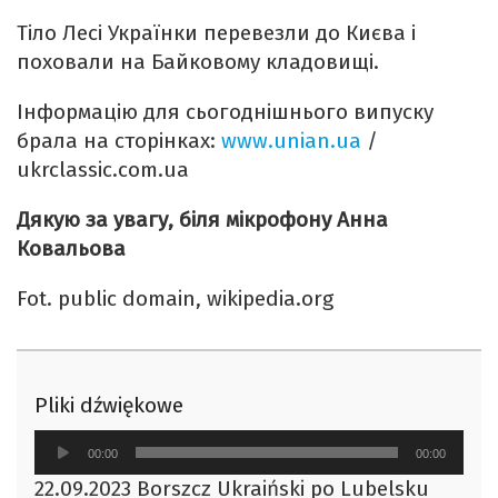
Тіло Лесі Українки перевезли до Києва і
поховали на Байковому кладовищі.
Інформацію для сьогоднішнього випуску
брала на сторінках:
www.unian.ua
/
ukrclassic.com.ua
Дякую за увагу, біля мікрофону Анна
Ковальова
Fot. public domain, wikipedia.org
Pliki dźwiękowe
Odtwarzacz
00:00
00:00
plików
22.09.2023 Borszcz Ukraiński po Lubelsku