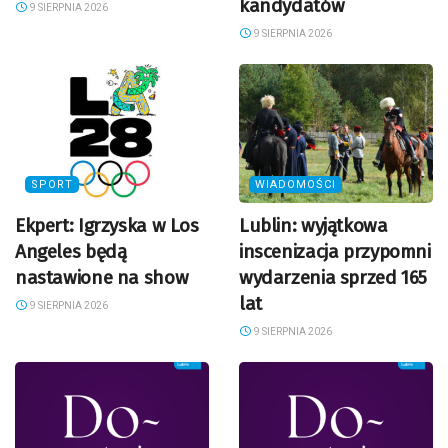
kandydatów
9 SIERPNIA 2026
9 SIERPNIA 2026
SPORT
WIADOMOŚCI
Ekpert: Igrzyska w Los
Lublin: wyjątkowa
Angeles będą
inscenizacja przypomni
nastawione na show
wydarzenia sprzed 165
lat
9 SIERPNIA 2026
9 SIERPNIA 2026