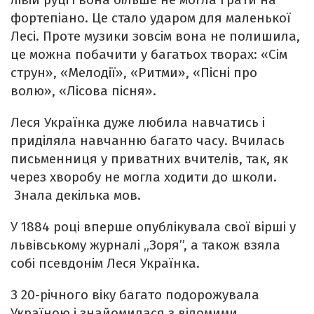
фортепіано. Це стало ударом для маленької
Лесі. Проте музики зовсім вона не полишила,
це можна побачити у багатьох творах: «Сім
струн», «Мелодії», «Ритми», «Пісні про
волю», «Лісова пісня».
Леся Українка дуже любила навчатись і
приділяла навчанню багато часу. Вчилась
письменниця у приватних вчителів, так, як
через хворобу не могла ходити до школи.
Знала декілька мов.
У 1884 році вперше опублікувала свої вірші у
львівському журналі „Зоря”, а також взяла
собі псевдонім Леся Українка.
З 20-річного віку багато подорожувала
Україною і знайомилася з відомими