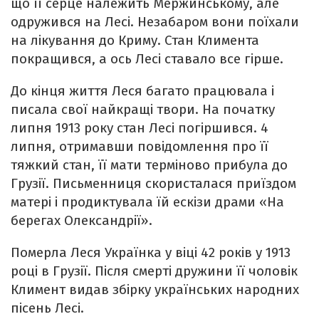
що її серце належить Мержинському, але
одружився на Лесі. Незабаром вони поїхали
на лікування до Криму. Стан Климента
покращився, а ось Лесі ставало все гірше.
До кінця життя Леся багато працювала і
писала свої найкращі твори. На початку
липня 1913 року стан Лесі погіршився. 4
липня, отримавши повідомлення про її
тяжкий стан, її мати терміново прибула до
Грузії. Письменниця скористалася приїздом
матері і продиктувала їй ескізи драми «На
берегах Олександрії».
Померла Леся Українка у віці 42 років у 1913
році в Грузії. Після смерті дружини її чоловік
Климент видав збірку українських народних
пісень Лесі.