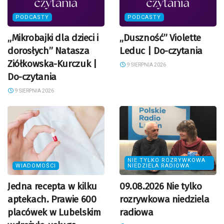
PODCASTY
PODCASTY
„Mikrobajki dla dzieci i
„Duszność” Violette
dorosłych” Natasza
Leduc | Do-czytania
Ziółkowska-Kurczuk |
9 SIERPNIA 2026
Do-czytania
9 SIERPNIA 2026
NIE TYLKO ROZRYWKOWA
WIADOMOŚCI
NIEDZIELA RADIOWA
Jedna recepta w kilku
09.08.2026 Nie tylko
aptekach. Prawie 600
rozrywkowa niedziela
placówek w Lubelskim
radiowa