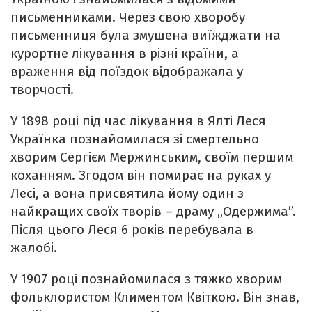
письменниками. Через свою хворобу
письменниця була змушена виїжджати на
курортне лікування в різні країни, а
враження від поїздок відображала у
творчості.
У 1898 році під час лікування в Ялті Леся
Українка познайомилася зі смертельно
хворим Сергієм Мержинським, своїм першим
коханням. Згодом він помирає на руках у
Лесі, а вона присвятила йому один з
найкращих своїх творів – драму „Одержима”.
Після цього Леся 6 років перебувала в
жалобі.
У 1907 році познайомилася з тяжко хворим
фольклористом Климентом Квіткою. Він знав,