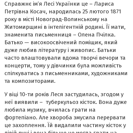
Справжнє ім’я Лесі Українки це – Лариса
Петрівна Косач, народилась 25 лютого 1871
року в місті Новоград-Волинському на
Житомирщині в інтелігентній родині. Її мати,
знаменита письменниця – Олена Пчілка.
Батько — високоосвічений поміщик, який
дуже любив літературу і живопис. Батьки
часто влаштовували вдома творчі вечори та
концерти, тому у дівчинки була можливість
спілкуватись з письменниками, художниками
та композиторами.
У віці 10-ти років Леся застудилась, згодом у
неї виявили – туберкульоз кісток. Вона дуже
любила музику, вчилась грати на
фортепіано. Але хвороба змусила перервати
це захоплення. Їй видалили частину кісток у
лівій руці і вона більше не могла грати на