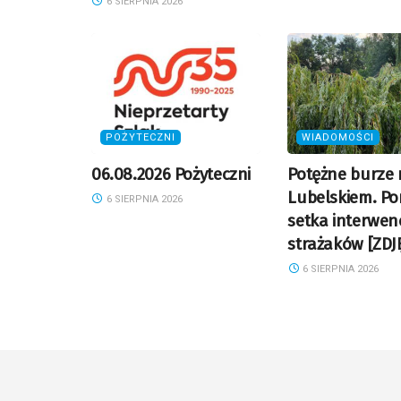
6 SIERPNIA 2026
POŻYTECZNI
WIADOMOŚCI
06.08.2026 Pożyteczni
Potężne burze
Lubelskiem. P
6 SIERPNIA 2026
setka interwenc
strażaków [ZDJ
6 SIERPNIA 2026