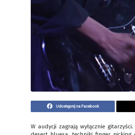
Udostępnij na Facebook
W audycji zagrają wyłącznie gitarzyśc
desert bluesa, techniki finger picking