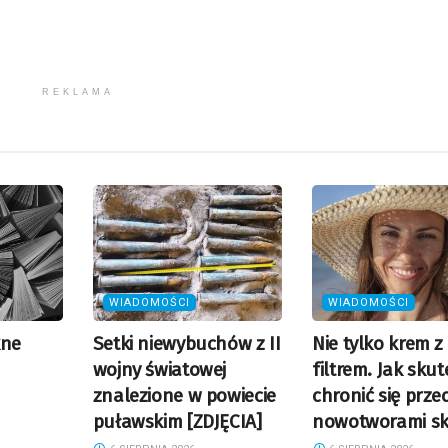
REKLAMA
WIADOMOŚCI
WIADOMOŚCI
kne
Setki niewybuchów z II
Nie tylko krem z
wojny światowej
filtrem. Jak skut
znalezione w powiecie
chronić się prze
puławskim [ZDJĘCIA]
nowotworami sk