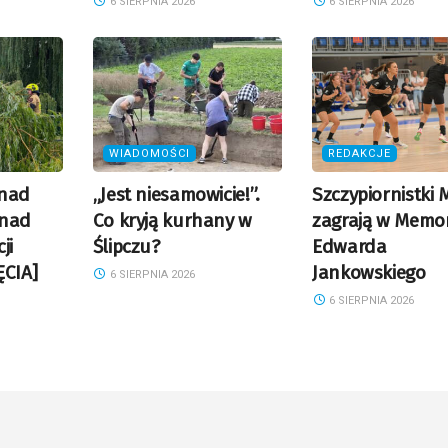
6 SIERPNIA 2026
6 SIERPNIA 2026
WIADOMOŚCI
REDAKCJE
 nad
„Jest niesamowicie!”.
Szczypiornistki
onad
Co kryją kurhany w
zagrają w Memor
ji
Ślipczu?
Edwarda
ĘCIA]
Jankowskiego
6 SIERPNIA 2026
6 SIERPNIA 2026