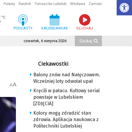
Ot
Puławy
Świdnik
Tomaszów Lubelski
Włodawa
Zamość
5
°C
PODCASTY
KALENDARIUM
SŁUCHAJ
czwartek, 6 sierpnia 2026
Ciekawostki
Balony znów nad Nałęczowem.
Wcześniej loty odwołał upał
A
A
Kręcili w pałacu. Kultowy serial
powstaje w Lubelskiem
[ZDJĘCIA]
Kolory mogą zdradzić stan
zdrowia. Aplikacja naukowca z
Politechniki Lubelskiej