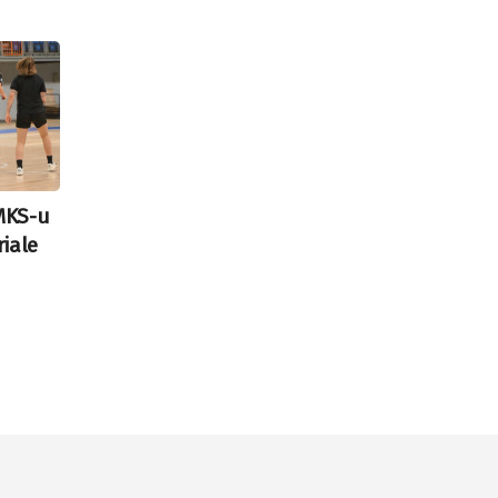
 MKS-u
iale