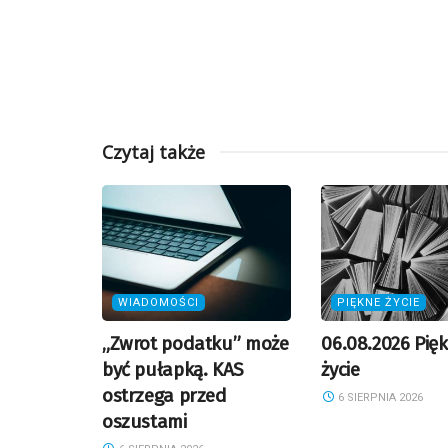
Czytaj także
WIADOMOŚCI
PIĘKNE ŻYCIE
„Zwrot podatku” może
06.08.2026 Pię
być pułapką. KAS
życie
ostrzega przed
6 SIERPNIA 2026
oszustami