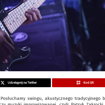
Udostępnij na Twitter
Kod QR
i. Posłuchamy swingu, akustycznego tradycyjnego b
 czy muzyki improwizowanej, czyli: Patryk Zakrocki 