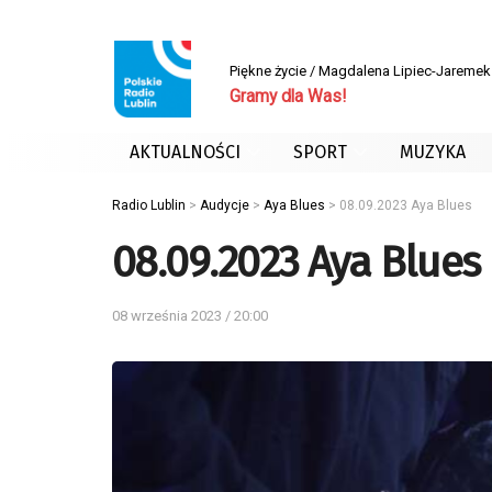
Piękne życie / Magdalena Lipiec-Jaremek
Gramy dla Was!
AKTUALNOŚCI
SPORT
MUZYKA
Radio Lublin
>
Audycje
>
Aya Blues
>
08.09.2023 Aya Blues
08.09.2023 Aya Blues
08 września 2023 / 20:00