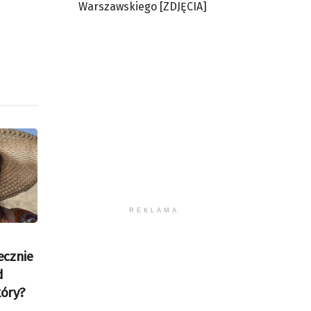
Warszawskiego [ZDJĘCIA]
REKLAMA
ecznie
d
óry?