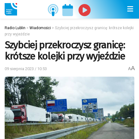
Radio Lublin
>
Wiadomości
>
Szybciej przekroczysz granicę: krótsze kolejki
przy wyjeździe
Szybciej przekroczysz granicę:
krótsze kolejki przy wyjeździe
A
09 sierpnia 2023 / 10:53
A