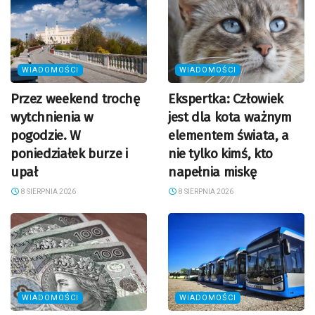
WIADOMOŚCI
WIADOMOŚCI
Przez weekend trochę
Ekspertka: Człowiek
wytchnienia w
jest dla kota ważnym
pogodzie. W
elementem świata, a
poniedziałek burze i
nie tylko kimś, kto
upał
napełnia miskę
8 SIERPNIA 2026
8 SIERPNIA 2026
WIADOMOŚCI
WIADOMOŚCI