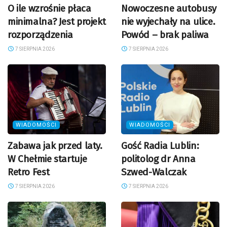
O ile wzrośnie płaca
Nowoczesne autobusy
minimalna? Jest projekt
nie wyjechały na ulice.
rozporządzenia
Powód – brak paliwa
7 SIERPNIA 2026
7 SIERPNIA 2026
WIADOMOŚCI
WIADOMOŚCI
Zabawa jak przed laty.
Gość Radia Lublin:
W Chełmie startuje
politolog dr Anna
Retro Fest
Szwed-Walczak
7 SIERPNIA 2026
7 SIERPNIA 2026