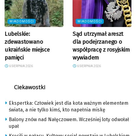
WIADOMOŚCI
WIADOMOŚCI
Lubelskie:
Sąd utrzymał areszt
zdewastowano
dla podejrzanego o
ukraińskie miejsce
współpracę z rosyjskim
pamięci
wywiadem
6 SIERPNIA 2026
6 SIERPNIA 2026
Ciekawostki
Ekspertka: Człowiek jest dla kota ważnym elementem
świata, a nie tylko kimś, kto napełnia miskę
Balony znów nad Nałęczowem. Wcześniej loty odwołał
upał
Kręcili w pałacu. Kultowy serial powstaje w Lubelskiem