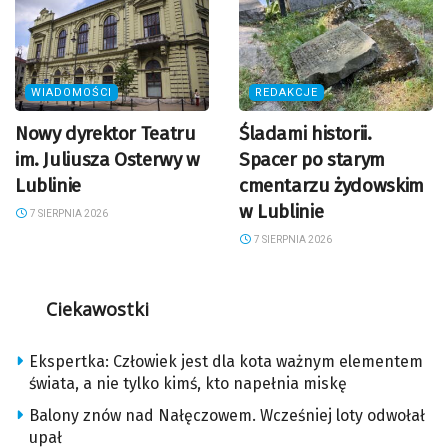
WIADOMOŚCI
REDAKCJE
Nowy dyrektor Teatru
Śladami historii.
im. Juliusza Osterwy w
Spacer po starym
Lublinie
cmentarzu żydowskim
w Lublinie
7 SIERPNIA 2026
7 SIERPNIA 2026
Ciekawostki
Ekspertka: Człowiek jest dla kota ważnym elementem
świata, a nie tylko kimś, kto napełnia miskę
Balony znów nad Nałęczowem. Wcześniej loty odwołał
upał