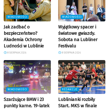
WIADOMOŚCI
WIADOMOŚCI
Jak zadbać o
Wyjątkowy spacer i
bezpieczeństwo?
światowe gwiazdy.
Akademia Ochrony
Sobota na Lubliner
Ludności w Lublinie
Festivalu
8 SIERPNIA 2026
8 SIERPNIA 2026
WIADOMOŚCI
REDAKCJE
Szarżujące BMW i 23
Lublinianki rozbiły
punkty karne. 19-latek
Start. MKS w finale