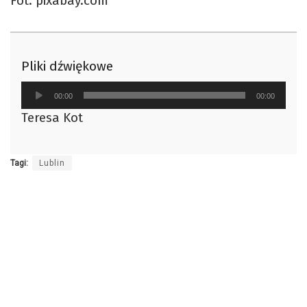
Fot. pixabay.com
Pliki dźwiękowe
Odtwarzacz
00:00
00:00
plików
Teresa Kot
dźwiękowych
Tagi:
Lublin