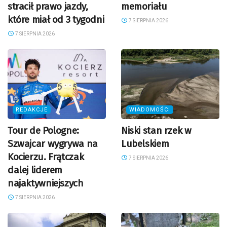
stracił prawo jazdy,
memoriału
które miał od 3 tygodni
7 SIERPNIA 2026
7 SIERPNIA 2026
REDAKCJE
WIADOMOŚCI
Tour de Pologne:
Niski stan rzek w
Szwajcar wygrywa na
Lubelskiem
Kocierzu. Frątczak
7 SIERPNIA 2026
dalej liderem
najaktywniejszych
7 SIERPNIA 2026