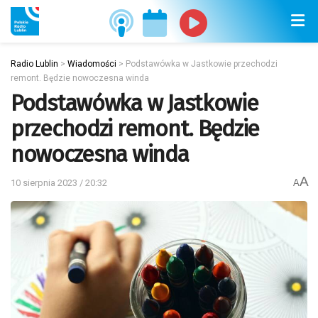
Radio Lublin
>
Wiadomości
>
Podstawówka w Jastkowie przechodzi
remont. Będzie nowoczesna winda
Podstawówka w Jastkowie
przechodzi remont. Będzie
nowoczesna winda
A
10 sierpnia 2023 / 20:32
A