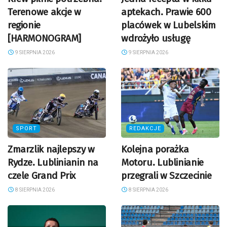
Terenowe akcje w
aptekach. Prawie 600
regionie
placówek w Lubelskim
[HARMONOGRAM]
wdrożyło usługę
9 SIERPNIA 2026
9 SIERPNIA 2026
SPORT
REDAKCJE
Zmarzlik najlepszy w
Kolejna porażka
Rydze. Lublinianin na
Motoru. Lublinianie
czele Grand Prix
przegrali w Szczecinie
8 SIERPNIA 2026
8 SIERPNIA 2026