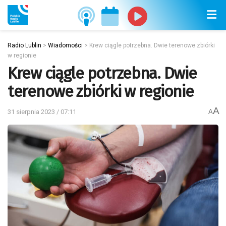
Radio Lublin
>
Wiadomości
>
Krew ciągle potrzebna. Dwie terenowe zbiórki
w regionie
Krew ciągle potrzebna. Dwie
terenowe zbiórki w regionie
A
31 sierpnia 2023 / 07:11
A