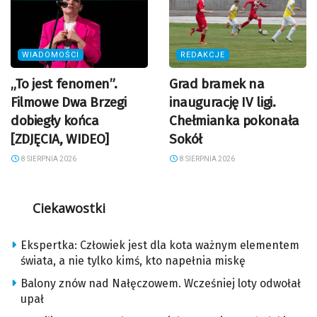
WIADOMOŚCI
REDAKCJE
„To jest fenomen”.
Grad bramek na
Filmowe Dwa Brzegi
inaugurację IV ligi.
dobiegły końca
Chełmianka pokonała
[ZDJĘCIA, WIDEO]
Sokół
8 SIERPNIA 2026
8 SIERPNIA 2026
Ciekawostki
Ekspertka: Człowiek jest dla kota ważnym elementem
świata, a nie tylko kimś, kto napełnia miskę
Balony znów nad Nałęczowem. Wcześniej loty odwołał
upał