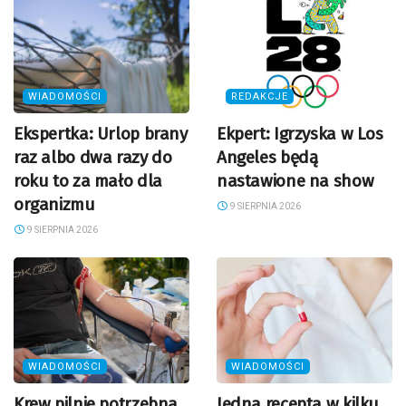
WIADOMOŚCI
REDAKCJE
Ekspertka: Urlop brany
Ekpert: Igrzyska w Los
raz albo dwa razy do
Angeles będą
roku to za mało dla
nastawione na show
organizmu
9 SIERPNIA 2026
9 SIERPNIA 2026
WIADOMOŚCI
WIADOMOŚCI
Krew pilnie potrzebna.
Jedna recepta w kilku