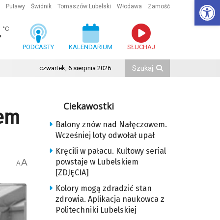
Ot
Puławy
Świdnik
Tomaszów Lubelski
Włodawa
Zamość
4
°C
PODCASTY
KALENDARIUM
SŁUCHAJ
czwartek, 6 sierpnia 2026
Ciekawostki
rem
Balony znów nad Nałęczowem.
Wcześniej loty odwołał upał
Kręcili w pałacu. Kultowy serial
A
powstaje w Lubelskiem
A
[ZDJĘCIA]
Kolory mogą zdradzić stan
zdrowia. Aplikacja naukowca z
Politechniki Lubelskiej