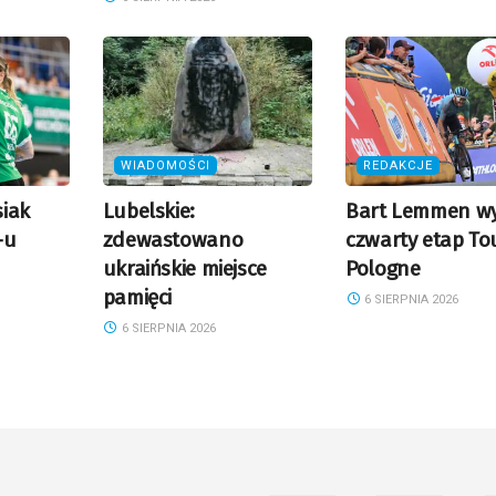
WIADOMOŚCI
REDAKCJE
iak
Lubelskie:
Bart Lemmen wy
-u
zdewastowano
czwarty etap To
ukraińskie miejsce
Pologne
pamięci
6 SIERPNIA 2026
6 SIERPNIA 2026