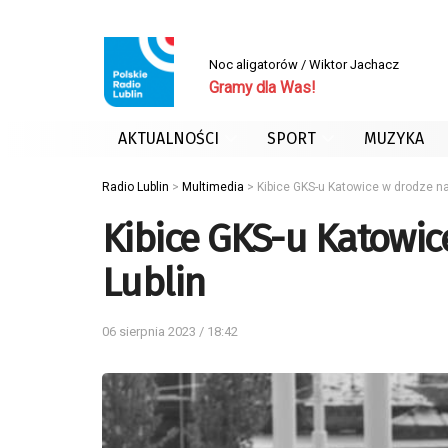
Noc aligatorów / Wiktor Jachacz
Gramy dla Was!
AKTUALNOŚCI
SPORT
MUZYKA
Radio Lublin
>
Multimedia
>
Kibice GKS-u Katowice w drodze n
Kibice GKS-u Katowi
Lublin
06 sierpnia 2023 / 18:42