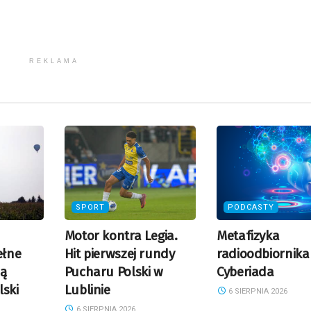
REKLAMA
SPORT
PODCASTY
Motor kontra Legia.
Metafizyka
ełne
Hit pierwszej rundy
radioodbiornika
ją
Pucharu Polski w
Cyberiada
lski
Lublinie
6 SIERPNIA 2026
6 SIERPNIA 2026