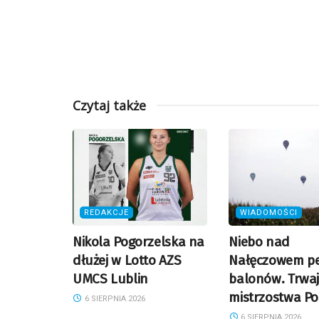
Czytaj także
REDAKCJE
WIADOMOŚCI
Nikola Pogorzelska na
Niebo nad
dłużej w Lotto AZS
Nałęczowem p
UMCS Lublin
balonów. Trwa
mistrzostwa Po
6 SIERPNIA 2026
6 SIERPNIA 2026