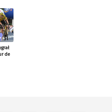
grał
ur de