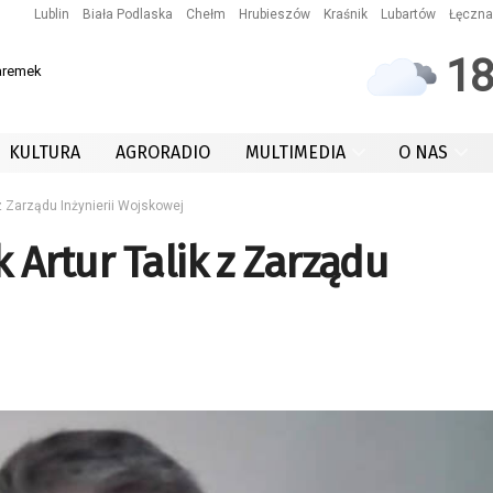
Lublin
Biała Podlaska
Chełm
Hrubieszów
Kraśnik
Lubartów
Łęczna
1
aremek
KULTURA
AGRORADIO
MULTIMEDIA
O NAS
 z Zarządu Inżynierii Wojskowej
k Artur Talik z Zarządu