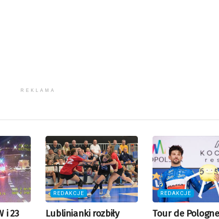
REKLAMA
REDAKCJE
REDAKCJE
 i 23
Lublinianki rozbiły
Tour de Pologne