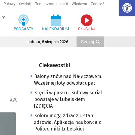
Ot
Puławy
Świdnik
Tomaszów Lubelski
Włodawa
Zamość
8
°C
PODCASTY
KALENDARIUM
SŁUCHAJ
sobota, 8 sierpnia 2026
Ciekawostki
Balony znów nad Nałęczowem.
Wcześniej loty odwołał upał
Kręcili w pałacu. Kultowy serial
A
powstaje w Lubelskiem
A
[ZDJĘCIA]
Kolory mogą zdradzić stan
zdrowia. Aplikacja naukowca z
Politechniki Lubelskiej