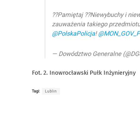
??Pamiętaj ??Niewybuchy i nie
zauważenia takiego przedmiot
@PolskaPolicja
!
@MON_GOV_P
— Dowództwo Generalne (@DG
Fot. 2. Inowrocławski Pułk Inżynieryjny
Tagi:
Lublin