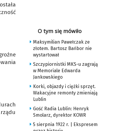
ostała
zność
O tym się mówiło
Maksymilian Pawełczak ze
złotem. Bartosz Bańbor nie
 groźne
wystartował
owania
Szczypiornistki MKS-u zagrają
w Memoriale Edwarda
Jankowskiego
Korki, objazdy i ciężki sprzęt.
Wakacyjne remonty zmieniają
Lublin
durach
Gość Radia Lublin: Henryk
arządu
Smolarz, dyrektor KOWR
5 sierpnia 1922 r. | Ekspresem
przez historię