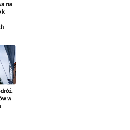
wa na
ak
ch
dróż.
nów w
a