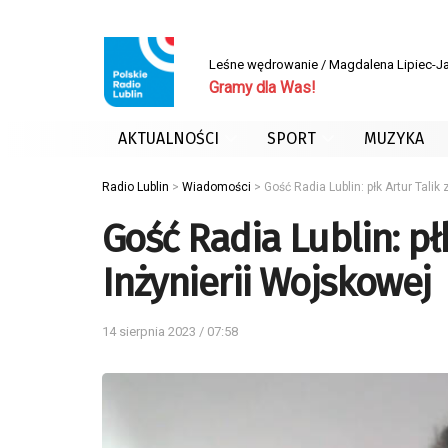
Leśne wędrowanie / Magdalena Lipiec-J
Gramy dla Was!
AKTUALNOŚCI
SPORT
MUZYKA
Radio Lublin
>
Wiadomości
>
Gość Radia Lublin: płk Artur Talik
Gość Radia Lublin: pł
Inżynierii Wojskowej
14 sierpnia 2023 / 07:58