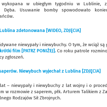
 wykopana w ubiegłym tygodniu w Lublinie, z
wa Dęba. Usuwanie bomby spowodowało koniec
kańców.
Lublina zdetonowana [WIDEO, ZDJĘCIA]
ajdywane niewypały i niewybuchy. O tym, że wciąż są
krótki film [PATRZ PONIŻEJ].
Co roku patrole rozmin
cy zgłoszeń.
saperów. Niewybuch wyjechał z Lublina [ZDJĘCIA]
at – niewypały i niewybuchy z lat wojny i o proce
m w rozmowie z saperem, płk. Arturem Talikiem z Z
lnego Rodzajów Sił Zbrojnych.