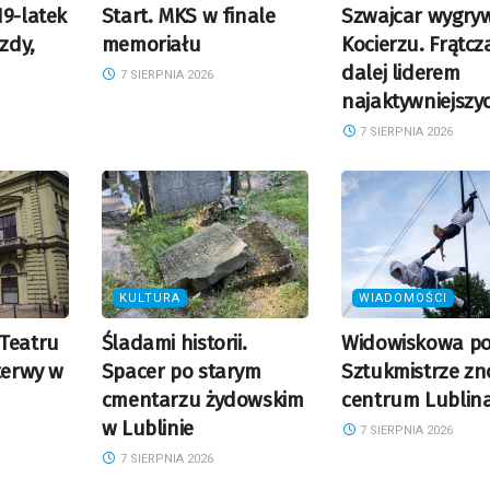
19-latek
Start. MKS w finale
Szwajcar wygry
azdy,
memoriału
Kocierzu. Frątcz
dalej liderem
7 SIERPNIA 2026
najaktywniejszy
7 SIERPNIA 2026
KULTURA
WIADOMOŚCI
Teatru
Śladami historii.
Widowiskowa po
terwy w
Spacer po starym
Sztukmistrze z
cmentarzu żydowskim
centrum Lublin
w Lublinie
7 SIERPNIA 2026
7 SIERPNIA 2026