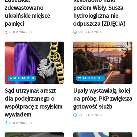
zdewastowano
poziom Wisły. Susza
ukraińskie miejsce
hydrologiczna nie
pamięci
odpuszcza [ZDJĘCIA]
6 SIERPNIA 2026
6 SIERPNIA 2026
WIADOMOŚCI
WIADOMOŚCI
Sąd utrzymał areszt
Upały wystawiają kolej
dla podejrzanego o
na próbę. PKP zwiększa
współpracę z rosyjskim
gotowość służb
wywiadem
6 SIERPNIA 2026
6 SIERPNIA 2026