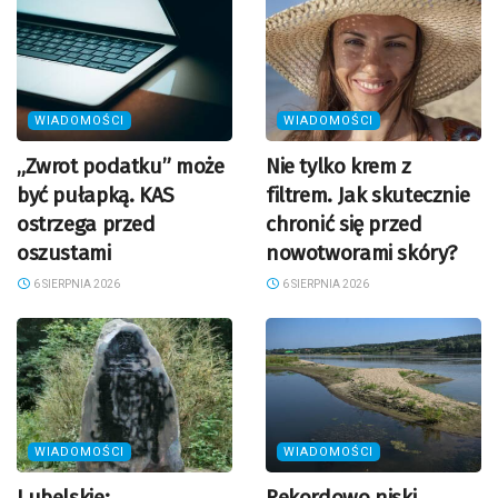
WIADOMOŚCI
WIADOMOŚCI
„Zwrot podatku” może
Nie tylko krem z
być pułapką. KAS
filtrem. Jak skutecznie
ostrzega przed
chronić się przed
oszustami
nowotworami skóry?
6 SIERPNIA 2026
6 SIERPNIA 2026
WIADOMOŚCI
WIADOMOŚCI
Lubelskie:
Rekordowo niski