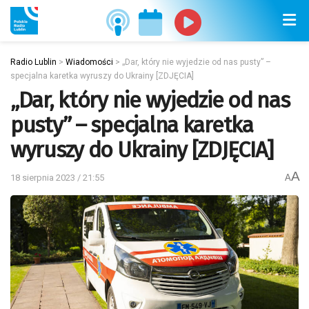
Radio Lublin
>
Wiadomości
>
„Dar, który nie wyjedzie od nas pusty” –
specjalna karetka wyruszy do Ukrainy [ZDJĘCIA]
„Dar, który nie wyjedzie od nas
pusty” – specjalna karetka
wyruszy do Ukrainy [ZDJĘCIA]
A
18 sierpnia 2023 / 21:55
A