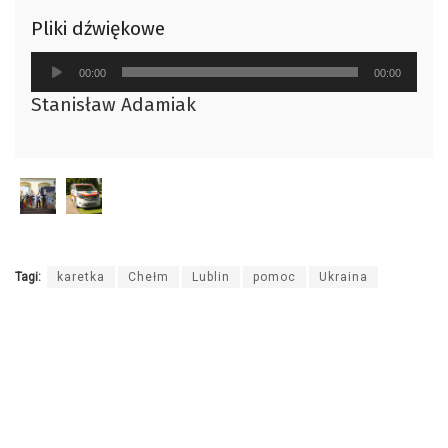
Pliki dźwiękowe
Odtwarzacz
00:00
00:00
plików
Stanisław Adamiak
dźwiękowych
Tagi:
karetka
Chełm
Lublin
pomoc
Ukraina