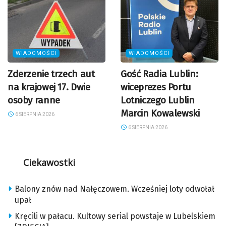
WIADOMOŚCI
WIADOMOŚCI
Zderzenie trzech aut
Gość Radia Lublin:
na krajowej 17. Dwie
wiceprezes Portu
osoby ranne
Lotniczego Lublin
Marcin Kowalewski
6 SIERPNIA 2026
6 SIERPNIA 2026
Ciekawostki
Balony znów nad Nałęczowem. Wcześniej loty odwołał
upał
Kręcili w pałacu. Kultowy serial powstaje w Lubelskiem