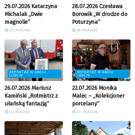
29.07.2026 Katarzyna
28.07.2026 Czesława
Michalak „Dwie
Borowik „W drodze do
magnolie”
Poturzyna”
29 LIPCA 2026
28 LIPCA 2026
REPORTAŻ W RADIU
REPORTAŻ W RADIU
LUBLIN
LUBLIN
26.07.2026 Mariusz
22.07.2026 Monika
Kamiński „Rotmistrz z
Malec – „Kolekcjoner
ułańską fantazją”
porcelany”
26 LIPCA 2026
22 LIPCA 2026