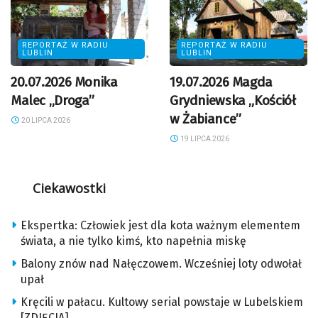
REPORTAŻ W RADIU
REPORTAŻ W RADIU
LUBLIN
LUBLIN
20.07.2026 Monika
19.07.2026 Magda
Malec „Droga”
Grydniewska „Kościół
w Żabiance”
20 LIPCA 2026
19 LIPCA 2026
Ciekawostki
Ekspertka: Człowiek jest dla kota ważnym elementem
świata, a nie tylko kimś, kto napełnia miskę
Balony znów nad Nałęczowem. Wcześniej loty odwołał
upał
Kręcili w pałacu. Kultowy serial powstaje w Lubelskiem
[ZDJĘCIA]