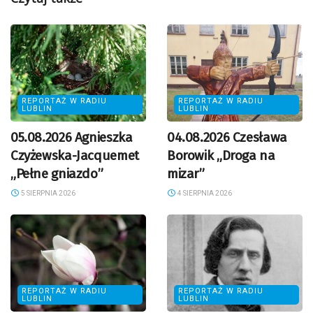
REPORTAŻ W RADIU
REPORTAŻ W RADIU
LUBLIN
LUBLIN
05.08.2026 Agnieszka
04.08.2026 Czesława
Czyżewska-Jacquemet
Borowik „Droga na
„Pełne gniazdo”
mizar”
5 SIERPNIA 2026
4 SIERPNIA 2026
REPORTAŻ W RADIU
REPORTAŻ W RADIU
LUBLIN
LUBLIN