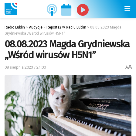
Radio Lublin
>
Audycje
>
Reportaż w Radiu Lublin
>
08.08.2023 Magda
Grydniewska „Wśród wirusów H5N1”
08.08.2023 Magda Grydniewska
„Wśród wirusów H5N1”
A
08 sierpnia 2023 / 21:00
A