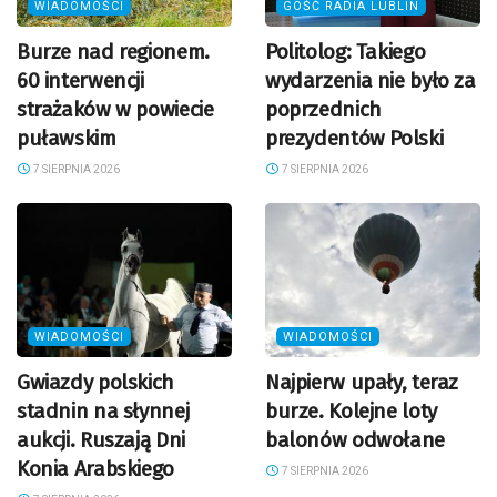
WIADOMOŚCI
GOŚĆ RADIA LUBLIN
Burze nad regionem.
Politolog: Takiego
60 interwencji
wydarzenia nie było za
strażaków w powiecie
poprzednich
puławskim
prezydentów Polski
7 SIERPNIA 2026
7 SIERPNIA 2026
WIADOMOŚCI
WIADOMOŚCI
Gwiazdy polskich
Najpierw upały, teraz
stadnin na słynnej
burze. Kolejne loty
aukcji. Ruszają Dni
balonów odwołane
Konia Arabskiego
7 SIERPNIA 2026