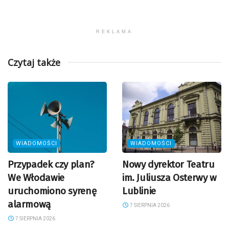
REKLAMA
Czytaj także
WIADOMOŚCI
WIADOMOŚCI
Przypadek czy plan?
Nowy dyrektor Teatru
We Włodawie
im. Juliusza Osterwy w
uruchomiono syrenę
Lublinie
alarmową
7 SIERPNIA 2026
7 SIERPNIA 2026