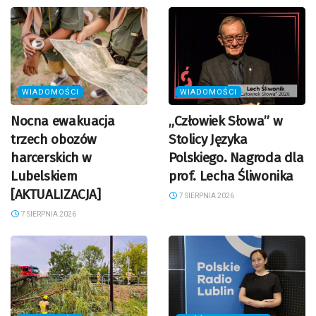
WIADOMOŚCI
WIADOMOŚCI
Nocna ewakuacja
„Człowiek Słowa” w
trzech obozów
Stolicy Języka
harcerskich w
Polskiego. Nagroda dla
Lubelskiem
prof. Lecha Śliwonika
[AKTUALIZACJA]
7 SIERPNIA 2026
7 SIERPNIA 2026