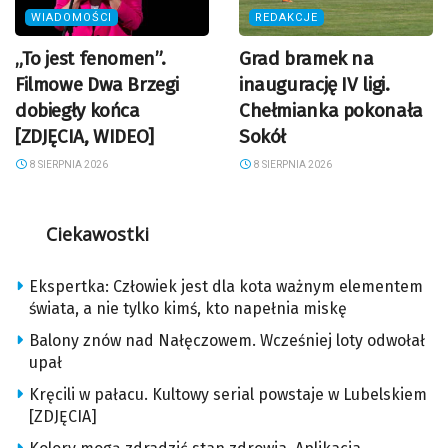
WIADOMOŚCI
REDAKCJE
„To jest fenomen”.
Grad bramek na
Filmowe Dwa Brzegi
inaugurację IV ligi.
dobiegły końca
Chełmianka pokonała
[ZDJĘCIA, WIDEO]
Sokół
8 SIERPNIA 2026
8 SIERPNIA 2026
Ciekawostki
Ekspertka: Człowiek jest dla kota ważnym elementem
świata, a nie tylko kimś, kto napełnia miskę
Balony znów nad Nałęczowem. Wcześniej loty odwołał
upał
Kręcili w pałacu. Kultowy serial powstaje w Lubelskiem
[ZDJĘCIA]