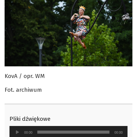
KovA / opr. WM
Fot. archiwum
Pliki dźwiękowe
Odtwarzacz
00:00
00:00