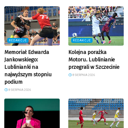
REDAKCJE
REDAKCJE
Memoriał Edwarda
Kolejna porażka
Jankowskiego:
Motoru. Lublinianie
Lublinianki na
przegrali w Szczecinie
najwyższym stopniu
8 SIERPNIA 2026
podium
8 SIERPNIA 2026