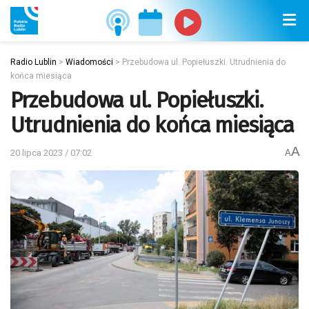
Radio Lublin
>
Wiadomości
>
Przebudowa ul. Popiełuszki. Utrudnienia do
końca miesiąca
Przebudowa ul. Popiełuszki.
Utrudnienia do końca miesiąca
A
20 lipca 2023 / 07:02
A