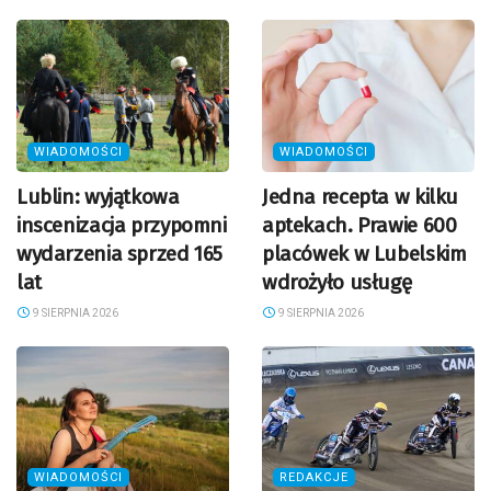
WIADOMOŚCI
WIADOMOŚCI
Lublin: wyjątkowa
Jedna recepta w kilku
inscenizacja przypomni
aptekach. Prawie 600
wydarzenia sprzed 165
placówek w Lubelskim
lat
wdrożyło usługę
9 SIERPNIA 2026
9 SIERPNIA 2026
WIADOMOŚCI
REDAKCJE