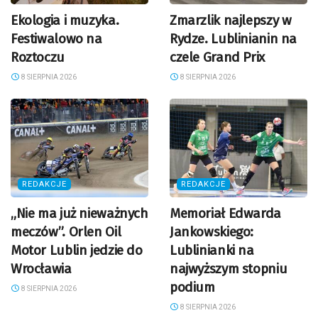
Ekologia i muzyka.
Zmarzlik najlepszy w
Festiwalowo na
Rydze. Lublinianin na
Roztoczu
czele Grand Prix
8 SIERPNIA 2026
8 SIERPNIA 2026
REDAKCJE
REDAKCJE
„Nie ma już nieważnych
Memoriał Edwarda
meczów”. Orlen Oil
Jankowskiego:
Motor Lublin jedzie do
Lublinianki na
Wrocławia
najwyższym stopniu
podium
8 SIERPNIA 2026
8 SIERPNIA 2026