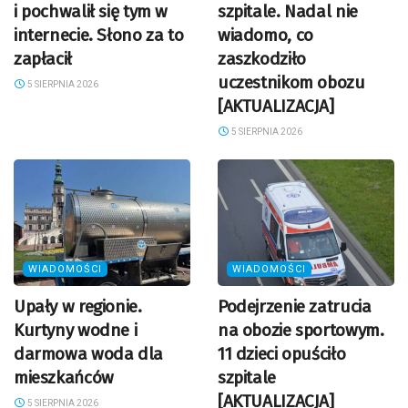
i pochwalił się tym w
szpitale. Nadal nie
internecie. Słono za to
wiadomo, co
zapłacił
zaszkodziło
uczestnikom obozu
5 SIERPNIA 2026
[AKTUALIZACJA]
5 SIERPNIA 2026
WIADOMOŚCI
WIADOMOŚCI
Upały w regionie.
Podejrzenie zatrucia
Kurtyny wodne i
na obozie sportowym.
darmowa woda dla
11 dzieci opuściło
mieszkańców
szpitale
[AKTUALIZACJA]
5 SIERPNIA 2026