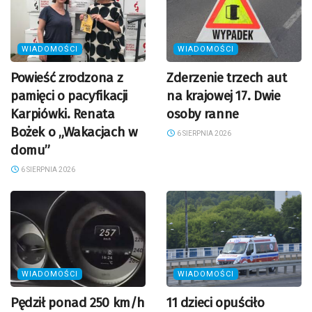
WIADOMOŚCI
WIADOMOŚCI
Powieść zrodzona z
Zderzenie trzech aut
pamięci o pacyfikacji
na krajowej 17. Dwie
Karpiówki. Renata
osoby ranne
Bożek o „Wakacjach w
6 SIERPNIA 2026
domu”
6 SIERPNIA 2026
WIADOMOŚCI
WIADOMOŚCI
Pędził ponad 250 km/h
11 dzieci opuściło