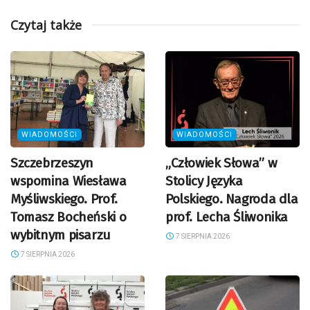
Czytaj także
WIADOMOŚCI
WIADOMOŚCI
Szczebrzeszyn
„Człowiek Słowa” w
wspomina Wiesława
Stolicy Języka
Myśliwskiego. Prof.
Polskiego. Nagroda dla
Tomasz Bocheński o
prof. Lecha Śliwonika
wybitnym pisarzu
7 SIERPNIA 2026
7 SIERPNIA 2026