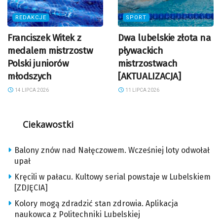
REDAKCJE
SPORT
Franciszek Witek z
Dwa lubelskie złota na
medalem mistrzostw
pływackich
Polski juniorów
mistrzostwach
młodszych
[AKTUALIZACJA]
14 LIPCA 2026
11 LIPCA 2026
Ciekawostki
Balony znów nad Nałęczowem. Wcześniej loty odwołał
upał
Kręcili w pałacu. Kultowy serial powstaje w Lubelskiem
[ZDJĘCIA]
Kolory mogą zdradzić stan zdrowia. Aplikacja
naukowca z Politechniki Lubelskiej