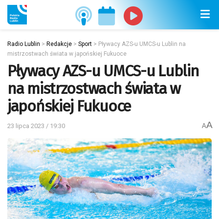
Radio Lublin
>
Redakcje
>
Sport
>
Pływacy AZS-u UMCS-u Lublin na
mistrzostwach świata w japońskiej Fukuoce
Pływacy AZS-u UMCS-u Lublin
na mistrzostwach świata w
japońskiej Fukuoce
A
23 lipca 2023 / 19:30
A