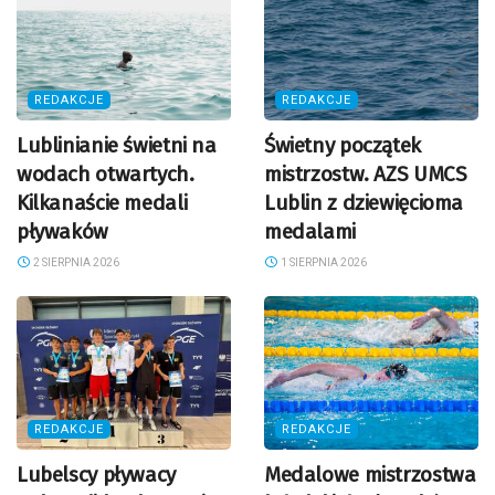
REDAKCJE
REDAKCJE
Lublinianie świetni na
Świetny początek
wodach otwartych.
mistrzostw. AZS UMCS
Kilkanaście medali
Lublin z dziewięcioma
pływaków
medalami
2 SIERPNIA 2026
1 SIERPNIA 2026
REDAKCJE
REDAKCJE
Lubelscy pływacy
Medalowe mistrzostwa