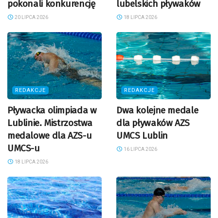
pokonali konkurencję
lubelskich pływaków
20 LIPCA 2026
18 LIPCA 2026
REDAKCJE
REDAKCJE
Pływacka olimpiada w
Dwa kolejne medale
Lublinie. Mistrzostwa
dla pływaków AZS
medalowe dla AZS-u
UMCS Lublin
UMCS-u
16 LIPCA 2026
18 LIPCA 2026