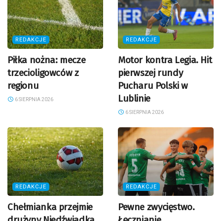
REDAKCJE
REDAKCJE
Piłka nożna: mecze
Motor kontra Legia. Hit
trzecioligowców z
pierwszej rundy
regionu
Pucharu Polski w
Lublinie
6 SIERPNIA 2026
6 SIERPNIA 2026
REDAKCJE
REDAKCJE
Chełmianka przejmie
Pewne zwycięstwo.
drużyny Niedźwiadka.
Łęcznianie