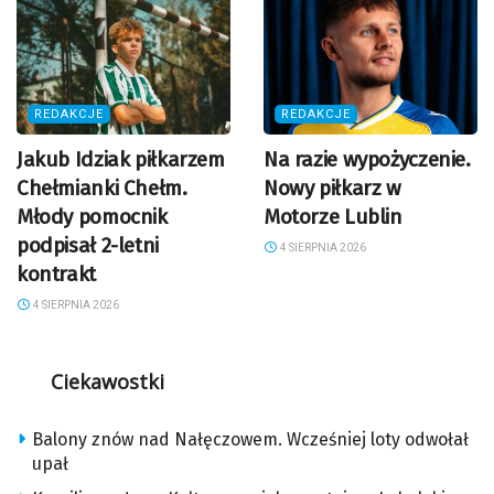
REDAKCJE
REDAKCJE
Jakub Idziak piłkarzem
Na razie wypożyczenie.
Chełmianki Chełm.
Nowy piłkarz w
Młody pomocnik
Motorze Lublin
podpisał 2-letni
4 SIERPNIA 2026
kontrakt
4 SIERPNIA 2026
Ciekawostki
Balony znów nad Nałęczowem. Wcześniej loty odwołał
upał