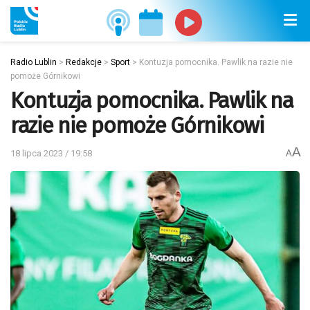
Radio Lublin
>
Redakcje
>
Sport
>
Kontuzja pomocnika. Pawlik na razie nie
pomoże Górnikowi
Kontuzja pomocnika. Pawlik na
razie nie pomoże Górnikowi
A
18 lipca 2023 / 19:58
A