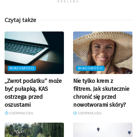
REKLAMA
Czytaj także
WIADOMOŚCI
WIADOMOŚCI
„Zwrot podatku” może
Nie tylko krem z
być pułapką. KAS
filtrem. Jak skutecznie
ostrzega przed
chronić się przed
oszustami
nowotworami skóry?
6 SIERPNIA 2026
6 SIERPNIA 2026