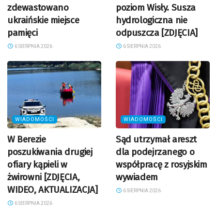
zdewastowano
poziom Wisły. Susza
ukraińskie miejsce
hydrologiczna nie
pamięci
odpuszcza [ZDJĘCIA]
6 SIERPNIA 2026
6 SIERPNIA 2026
WIADOMOŚCI
WIADOMOŚCI
W Berezie
Sąd utrzymał areszt
poszukiwania drugiej
dla podejrzanego o
ofiary kąpieli w
współpracę z rosyjskim
żwirowni [ZDJĘCIA,
wywiadem
WIDEO, AKTUALIZACJA]
6 SIERPNIA 2026
6 SIERPNIA 2026