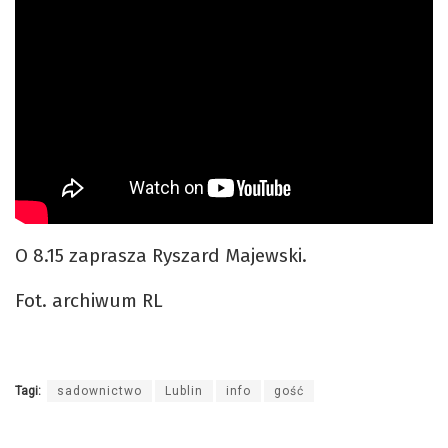
O 8.15 zaprasza Ryszard Majewski.
Fot. archiwum RL
Tagi:
sadownictwo
Lublin
info
gość