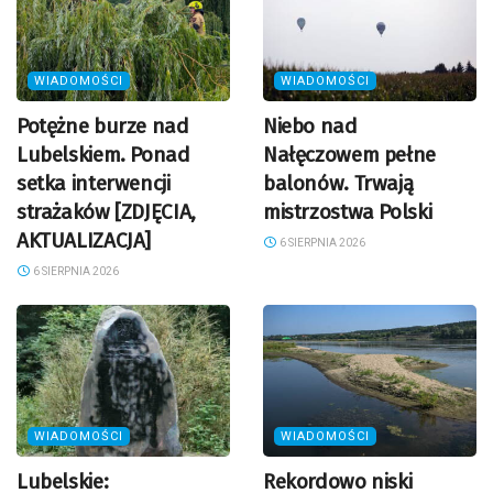
WIADOMOŚCI
WIADOMOŚCI
Potężne burze nad
Niebo nad
Lubelskiem. Ponad
Nałęczowem pełne
setka interwencji
balonów. Trwają
strażaków [ZDJĘCIA,
mistrzostwa Polski
AKTUALIZACJA]
6 SIERPNIA 2026
6 SIERPNIA 2026
WIADOMOŚCI
WIADOMOŚCI
Lubelskie:
Rekordowo niski