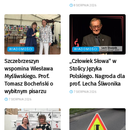
8 SIERPNIA 2026
WIADOMOŚCI
WIADOMOŚCI
Szczebrzeszyn
„Człowiek Słowa” w
wspomina Wiesława
Stolicy Języka
Myśliwskiego. Prof.
Polskiego. Nagroda dla
Tomasz Bocheński o
prof. Lecha Śliwonika
wybitnym pisarzu
7 SIERPNIA 2026
7 SIERPNIA 2026