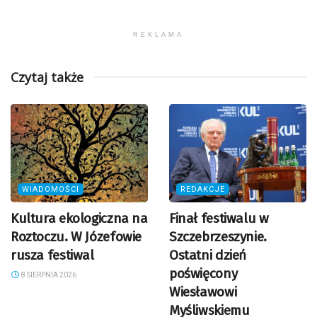
REKLAMA
Czytaj także
WIADOMOŚCI
REDAKCJE
Kultura ekologiczna na
Finał festiwalu w
Roztoczu. W Józefowie
Szczebrzeszynie.
rusza festiwal
Ostatni dzień
poświęcony
8 SIERPNIA 2026
Wiesławowi
Myśliwskiemu