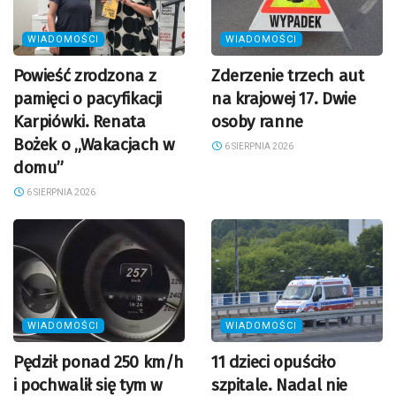
WIADOMOŚCI
WIADOMOŚCI
Powieść zrodzona z
Zderzenie trzech aut
pamięci o pacyfikacji
na krajowej 17. Dwie
Karpiówki. Renata
osoby ranne
Bożek o „Wakacjach w
6 SIERPNIA 2026
domu”
6 SIERPNIA 2026
WIADOMOŚCI
WIADOMOŚCI
Pędził ponad 250 km/h
11 dzieci opuściło
i pochwalił się tym w
szpitale. Nadal nie