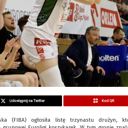
Udostępnij na Twitter
Kod QR
ka (FIBA) ogłosiła listę trzynastu drużyn, k
grupowej Euroligi koszykarek. W tym gronie znala