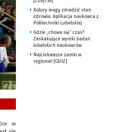
[ZDJĘCIA]
Kolory mogą zdradzić stan
zdrowia. Aplikacja naukowca z
Politechniki Lubelskiej
Gdzie „chowa się” czas?
Zaskakujące wyniki badań
lubelskich naukowców
Najciekawsze zamki w
regionie! [QUIZ]
tóre w
zł się