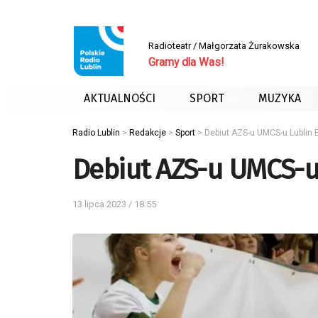
Radioteatr / Małgorzata Żurakowska
Gramy dla Was!
AKTUALNOŚCI
SPORT
MUZYKA
Radio Lublin
>
Redakcje
>
Sport
>
Debiut AZS-u UMCS-u Lublin 
Debiut AZS-u UMCS-u 
13 lipca 2023 / 18:55