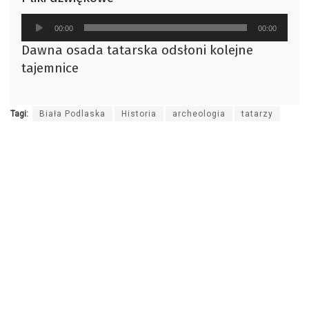
Odtwarzacz
00:00
00:00
plików
Dawna osada tatarska odsłoni kolejne
dźwiękowych
tajemnice
Tagi:
Biała Podlaska
Historia
archeologia
tatarzy