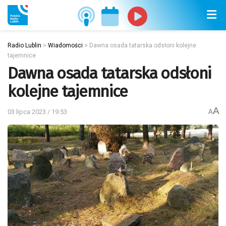
Radio Lublin
>
Wiadomości
>
Dawna osada tatarska odsłoni kolejne
tajemnice
Dawna osada tatarska odsłoni
kolejne tajemnice
A
03 lipca 2023 / 19:53
A