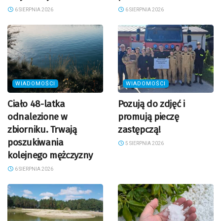
6 SIERPNIA 2026
6 SIERPNIA 2026
WIADOMOŚCI
WIADOMOŚCI
Ciało 48-latka
Pozują do zdjęć i
odnalezione w
promują pieczę
zbiorniku. Trwają
zastępczą!
poszukiwania
5 SIERPNIA 2026
kolejnego mężczyzny
6 SIERPNIA 2026