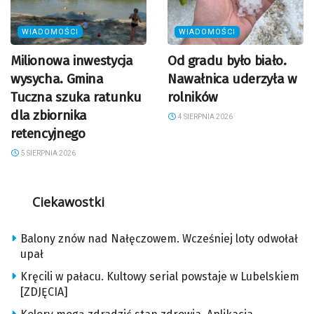
WIADOMOŚCI
WIADOMOŚCI
Milionowa inwestycja
Od gradu było biało.
wysycha. Gmina
Nawałnica uderzyła w
Tuczna szuka ratunku
rolników
dla zbiornika
4 SIERPNIA 2026
retencyjnego
5 SIERPNIA 2026
Ciekawostki
Balony znów nad Nałęczowem. Wcześniej loty odwołał
upał
Kręcili w pałacu. Kultowy serial powstaje w Lubelskiem
[ZDJĘCIA]