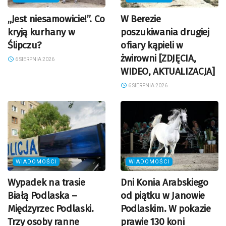
„Jest niesamowicie!”. Co
W Berezie
kryją kurhany w
poszukiwania drugiej
Ślipczu?
ofiary kąpieli w
żwirowni [ZDJĘCIA,
6 SIERPNIA 2026
WIDEO, AKTUALIZACJA]
6 SIERPNIA 2026
WIADOMOŚCI
WIADOMOŚCI
Wypadek na trasie
Dni Konia Arabskiego
Białą Podlaska –
od piątku w Janowie
Międzyrzec Podlaski.
Podlaskim. W pokazie
Trzy osoby ranne
prawie 130 koni