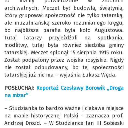
to mamy potwierdzone w źródłach
archiwalnych. Meczet był budowlą, świątynią,
który grupował społeczność nie tylko tatarską,
ale muzułmańską szeroko rozumianego kręgu,
bo najbliższa parafia była koło Augustowa.
Tutaj Tatarzy przyjeżdżali na spotkania,
modlitwy, tutaj była również siedziba gminy
tatarskiej. Meczet spłonął 15 sierpnia 1915 roku.
Został podpalony przez wojska rosyjskie. Nigdy
nie został odbudowany, bo tej społeczności
tatarskiej już nie ma – wyjaśnia Łukasz Węda.
POSŁUCHAJ:
Reportaż Czesławy Borowik „Droga
na mizar”
– Studzianka to bardzo ważne i ciekawe miejsce
na mapie historycznej Polski – zaznacza prof.
Andrzej Drozd. – W Studziance Jan III Sobieski