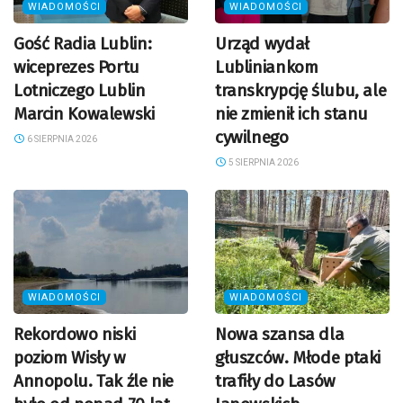
WIADOMOŚCI
WIADOMOŚCI
Gość Radia Lublin:
Urząd wydał
wiceprezes Portu
Lubliniankom
Lotniczego Lublin
transkrypcję ślubu, ale
Marcin Kowalewski
nie zmienił ich stanu
cywilnego
6 SIERPNIA 2026
5 SIERPNIA 2026
WIADOMOŚCI
WIADOMOŚCI
Rekordowo niski
Nowa szansa dla
poziom Wisły w
głuszców. Młode ptaki
Annopolu. Tak źle nie
trafiły do Lasów