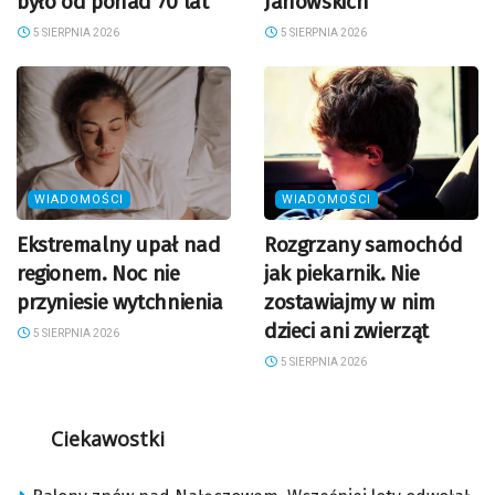
było od ponad 70 lat
Janowskich
5 SIERPNIA 2026
5 SIERPNIA 2026
WIADOMOŚCI
WIADOMOŚCI
Ekstremalny upał nad
Rozgrzany samochód
regionem. Noc nie
jak piekarnik. Nie
przyniesie wytchnienia
zostawiajmy w nim
dzieci ani zwierząt
5 SIERPNIA 2026
5 SIERPNIA 2026
Ciekawostki