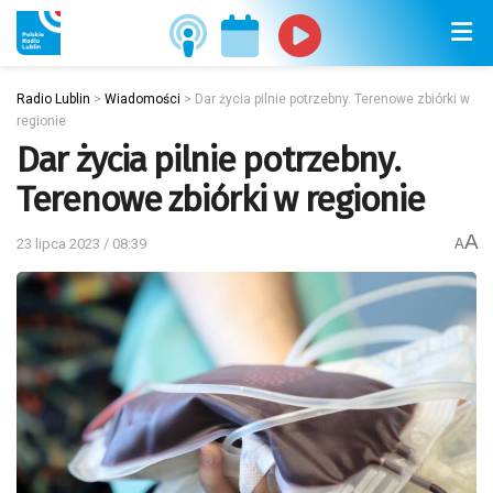
Radio Lublin
>
Wiadomości
>
Dar życia pilnie potrzebny. Terenowe zbiórki w
regionie
Dar życia pilnie potrzebny.
Terenowe zbiórki w regionie
A
23 lipca 2023 / 08:39
A