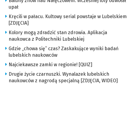
Balony znów nad Nałęczowem. Wcześniej loty odwołał
upał
Kręcili w pałacu. Kultowy serial powstaje w Lubelskiem
[ZDJĘCIA]
Kolory mogą zdradzić stan zdrowia. Aplikacja
naukowca z Politechniki Lubelskiej
Gdzie „chowa się” czas? Zaskakujące wyniki badań
lubelskich naukowców
Najciekawsze zamki w regionie! [QUIZ]
Drugie życie czarnuszki. Wynalazek lubelskich
naukowców z nagrodą specjalną [ZDJĘCIA, WIDEO]