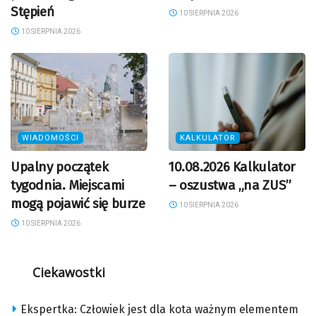
Stępień
10 SIERPNIA 2026
10 SIERPNIA 2026
WIADOMOŚCI
KALKULATOR
Upalny początek
10.08.2026 Kalkulator
tygodnia. Miejscami
– oszustwa „na ZUS”
mogą pojawić się burze
10 SIERPNIA 2026
10 SIERPNIA 2026
Ciekawostki
Ekspertka: Człowiek jest dla kota ważnym elementem