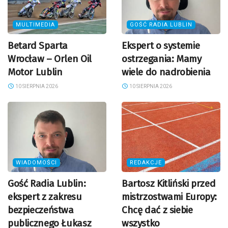
MULTIMEDIA
GOŚĆ RADIA LUBLIN
Betard Sparta
Ekspert o systemie
Wrocław – Orlen Oil
ostrzegania: Mamy
Motor Lublin
wiele do nadrobienia
10 SIERPNIA 2026
10 SIERPNIA 2026
WIADOMOŚCI
REDAKCJE
Gość Radia Lublin:
Bartosz Kitliński przed
ekspert z zakresu
mistrzostwami Europy:
bezpieczeństwa
Chcę dać z siebie
publicznego Łukasz
wszystko