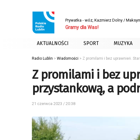
Prywatka - wóz, Kazmierz Dolny / Maksym
Gramy dla Was!
AKTUALNOŚCI
SPORT
MUZYKA
Radio Lublin
>
Wiadomości
>
Z promilami i bez uprawnień. Sta
Z promilami i bez up
przystankową, a podr
21 czerwca 2023 / 20:38