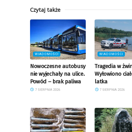
Czytaj także
WIADOMOŚCI
WIADOMOŚCI
Nowoczesne autobusy
Tragedia w żwi
nie wyjechały na ulice.
Wyłowiono ciał
Powód – brak paliwa
latka
7 SIERPNIA 2026
7 SIERPNIA 2026