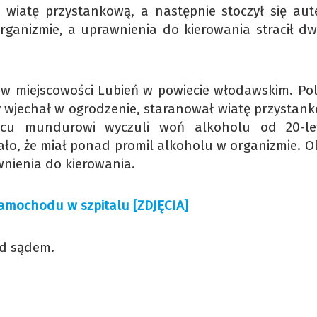
i wiatę przystankową, a następnie stoczył się au
ganizmie, a uprawnienia do kierowania stracił dw
 w miejscowości Lubień w powiecie włodawskim. Poli
y wjechał w ogrodzenie, staranował wiatę przystank
scu mundurowi wyczuli woń alkoholu od 20-le
ło, że miał ponad promil alkoholu w organizmie. O
awnienia do kierowania.
amochodu w szpitalu [ZDJĘCIA]
ed sądem.