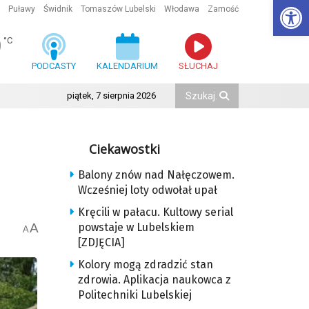
Ot
Puławy
Świdnik
Tomaszów Lubelski
Włodawa
Zamość
9
°C
PODCASTY
KALENDARIUM
SŁUCHAJ
piątek, 7 sierpnia 2026
Ciekawostki
Balony znów nad Nałęczowem.
Wcześniej loty odwołał upał
Kręcili w pałacu. Kultowy serial
A
powstaje w Lubelskiem
A
[ZDJĘCIA]
Kolory mogą zdradzić stan
zdrowia. Aplikacja naukowca z
Politechniki Lubelskiej