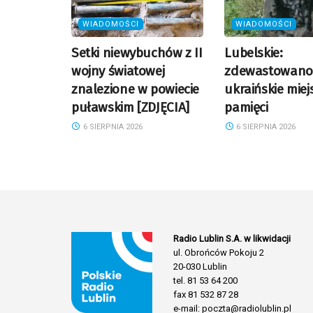
WIADOMOŚCI
WIADOMOŚCI
Setki niewybuchów z II
Lubelskie:
wojny światowej
zdewastowano
znalezione w powiecie
ukraińskie miej
puławskim [ZDJĘCIA]
pamięci
6 SIERPNIA 2026
6 SIERPNIA 2026
Radio Lublin S.A. w likwidacji
ul. Obrońców Pokoju 2
20-030 Lublin
tel. 81 53 64 200
fax 81 532 87 28
e-mail: poczta@radiolublin.pl