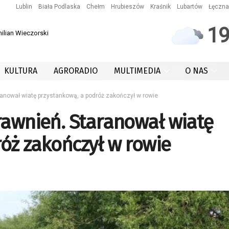
Lublin
Biała Podlaska
Chełm
Hrubieszów
Kraśnik
Lubartów
Łęczna
1
ilian Wieczorski
KULTURA
AGRORADIO
MULTIMEDIA
O NAS
ranował wiatę przystankową, a podróż zakończył w rowie
rawnień. Staranował wiatę
óż zakończył w rowie