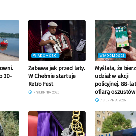
WIADOMOŚCI
WIADOMOŚCI
rowni.
Zabawa jak przed laty.
Myślała, że bier
o 30-
W Chełmie startuje
udział w akcji
Retro Fest
policyjnej. 88-la
ofiarą oszustów
7 SIERPNIA 2026
7 SIERPNIA 2026