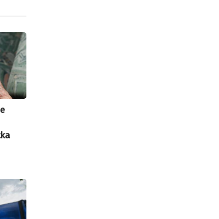
ze
tka