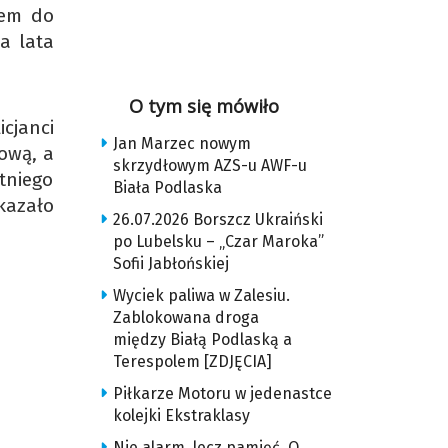
tem do
a lata
O tym się mówiło
cjanci
Jan Marzec nowym
ową, a
skrzydłowym AZS-u AWF-u
tniego
Biała Podlaska
kazało
26.07.2026 Borszcz Ukraiński
po Lubelsku – „Czar Maroka”
Sofii Jabłońskiej
Wyciek paliwa w Zalesiu.
Zablokowana droga
między Białą Podlaską a
Terespolem [ZDJĘCIA]
Piłkarze Motoru w jedenastce
kolejki Ekstraklasy
Nie alarm, lecz pamięć. O