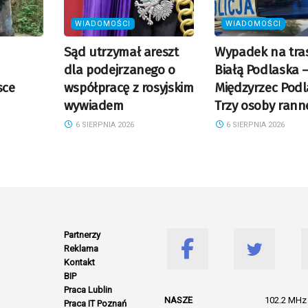
WIADOMOŚCI
WIADOMOŚCI
Sąd utrzymał areszt
Wypadek na tras
dla podejrzanego o
Białą Podlaska 
sce
współpracę z rosyjskim
Międzyrzec Podl
wywiadem
Trzy osoby rann
6 SIERPNIA 2026
6 SIERPNIA 2026
Partnerzy
Reklama
Kontakt
BIP
Praca Lublin
NASZE
102.2 MHz 
Praca IT Poznań