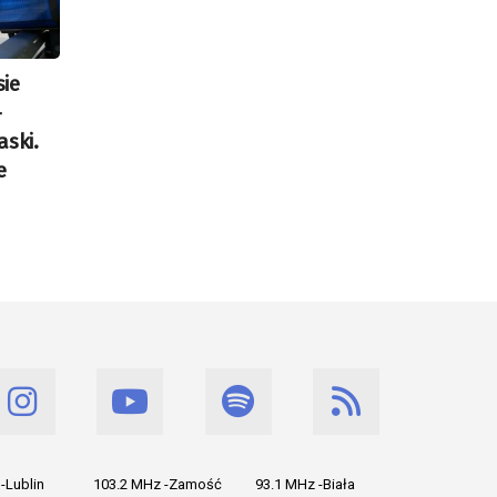
ie
–
aski.
e
-Lublin
103.2 MHz -Zamość
93.1 MHz -Biała