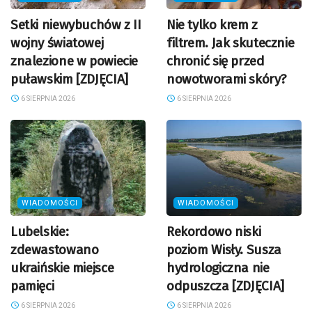
Setki niewybuchów z II
Nie tylko krem z
wojny światowej
filtrem. Jak skutecznie
znalezione w powiecie
chronić się przed
puławskim [ZDJĘCIA]
nowotworami skóry?
6 SIERPNIA 2026
6 SIERPNIA 2026
WIADOMOŚCI
WIADOMOŚCI
Lubelskie:
Rekordowo niski
zdewastowano
poziom Wisły. Susza
ukraińskie miejsce
hydrologiczna nie
pamięci
odpuszcza [ZDJĘCIA]
6 SIERPNIA 2026
6 SIERPNIA 2026