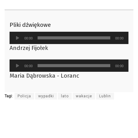
Pliki dźwiękowe
Odtwarzacz
00:00
00:00
plików
Andrzej Fijołek
dźwiękowych
Odtwarzacz
00:00
00:00
plików
Maria Dąbrowska - Loranc
dźwiękowych
Tagi:
Policja
wypadki
lato
wakacje
Lublin