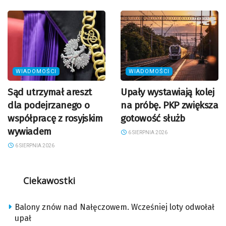
WIADOMOŚCI
WIADOMOŚCI
Sąd utrzymał areszt
Upały wystawiają kolej
dla podejrzanego o
na próbę. PKP zwiększa
współpracę z rosyjskim
gotowość służb
wywiadem
6 SIERPNIA 2026
6 SIERPNIA 2026
Ciekawostki
Balony znów nad Nałęczowem. Wcześniej loty odwołał
upał