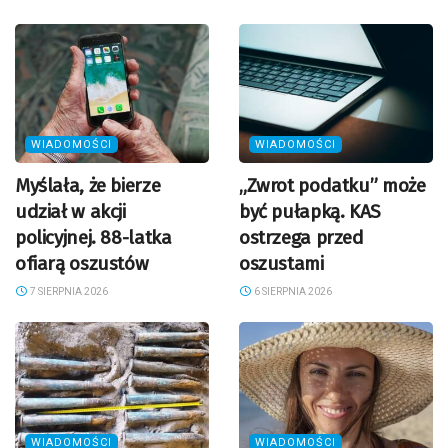
WIADOMOŚCI
WIADOMOŚCI
Myślała, że bierze
„Zwrot podatku” może
udział w akcji
być pułapką. KAS
policyjnej. 88-latka
ostrzega przed
ofiarą oszustów
oszustami
7 SIERPNIA 2026
6 SIERPNIA 2026
WIADOMOŚCI
WIADOMOŚCI