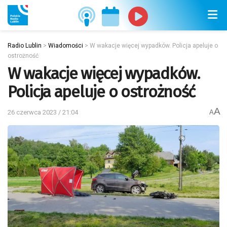
Radio Lublin
>
Wiadomości
>
W wakacje więcej wypadków. Policja apeluje o
ostrożność
W wakacje więcej wypadków.
Policja apeluje o ostrożność
A
26 czerwca 2023 / 21:04
A